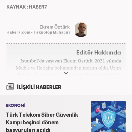
KAYNAK : HABER7
Ekrem Öztürk
Haber7.com - Teknoloji Muhabiri
Editör Hakkında
İstanbul'da yaşayan Ekrem Öztürk, 2021 yılında
Medya ve İletişim bölümünden mezun oldu. Uzun
süre kendi alanında metin yazarlığı yapan Öztürk,
şu an Haber7.com'da "Muhabir - Editör" olarak görev
İLİŞKİLİ HABERLER
yapmaktadır. Ayrıca günümüz insan ilişkilerinde
saygının ve empatinin çok büyük bir güç olduğuna
inanmakta ve bu değerleri meslek hayatında da ön
EKONOMİ
planda tutmaktadır.
Türk Telekom Siber Güvenlik
Kampı beşinci dönem
başvuruları açıldı