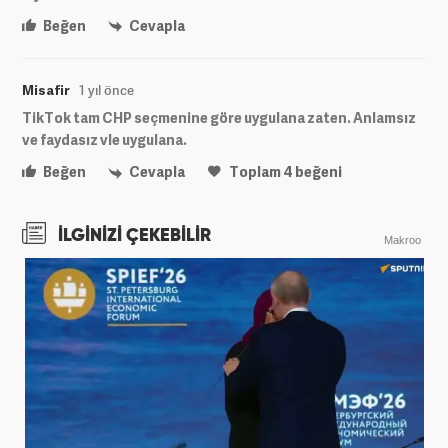
Beğen
Cevapla
Misafir
1 yıl önce
TikTok tam CHP seçmenine göre uygulana zaten. Anlamsız
ve faydasız vle uygulana.
Beğen
Cevapla
Toplam
4
beğeni
İLGİNİZİ ÇEKEBİLİR
Makroo