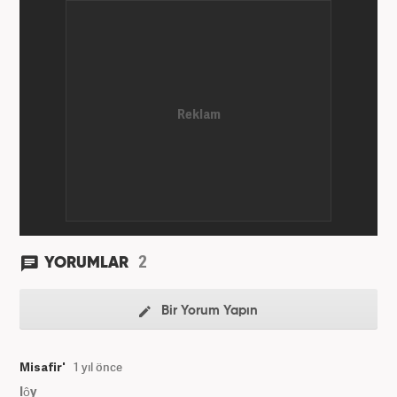
2
YORUMLAR
Bir Yorum Yapın
Misafir'
1 yıl önce
Iôy