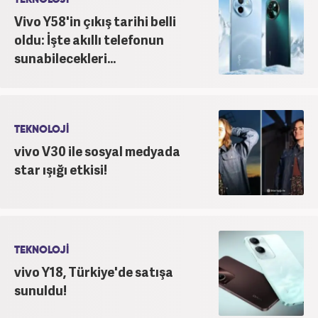
Vivo Y58'in çıkış tarihi belli
oldu: İşte akıllı telefonun
sunabilecekleri...
TEKNOLOJİ
vivo V30 ile sosyal medyada
star ışığı etkisi!
TEKNOLOJİ
vivo Y18, Türkiye'de satışa
sunuldu!