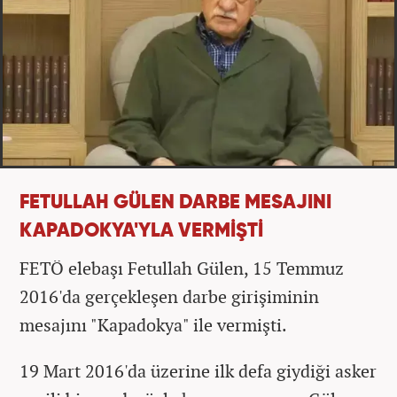
FETULLAH GÜLEN DARBE MESAJINI
KAPADOKYA'YLA VERMİŞTİ
FETÖ elebaşı Fetullah Gülen, 15 Temmuz
2016'da gerçekleşen darbe girişiminin
mesajını "Kapadokya" ile vermişti.
19 Mart 2016'da üzerine ilk defa giydiği asker