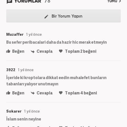
78
YORUMLAR
TÜMÜ
Bir Yorum Yapın
Muzaffer
1 yıl önce
Bu sefer peribacalari daha da hazir hic merak etmeyin
Beğen
Cevapla
Toplam
2
beğeni
3922
1 yıl önce
İçeride ki kroptolara dikkat eedin muhalefet bunların
tabanları yalıyor unutmayın
Beğen
Cevapla
Toplam
4
beğeni
Sokarer
1 yıl önce
İslam senin neyine