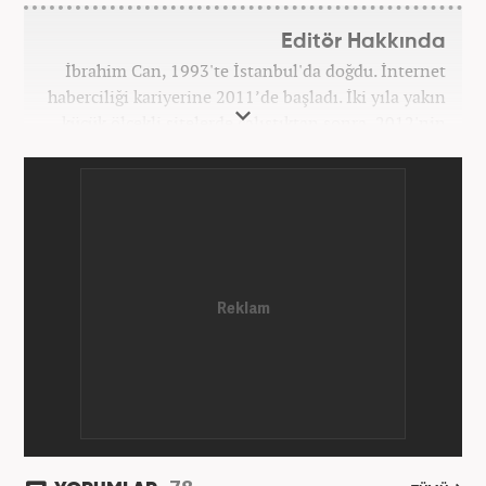
Editör Hakkında
İbrahim Can, 1993'te İstanbul'da doğdu. İnternet
haberciliği kariyerine 2011’de başladı. İki yıla yakın
küçük ölçekli sitelerde çalıştıktan sonra, 2012'nin
Ekim ayında yenisafak.com'a başladı. 6,5 yıl çalıştığı
yenisafak.com'da Gündem, Eğitim, Hayat, Dünya,
Spor ve Video kategorilerinde çalıştı. Bir süre akşam
sorumluluğu yaptı. Son olarak Ana Sayfa Editörü
oldu. 2019'un Haziran ayında Haber7'de Gündem
Editörü olarak göreve başladı. Hem Haber7 hem de
Yeni Şafak'ta kültür sanat, eğitim ve siyaset alanları
başta olmak üzere birçok alanda özel haber,
infografik ve video hazırladı. Hala Haber7'de Haber
Şefi olarak çalışmalarına devam etmektedir.