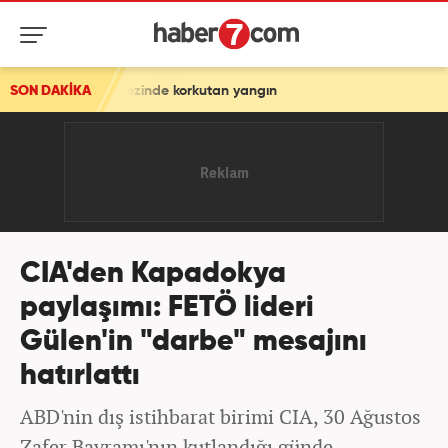
kezinde korkutan yangın
SON DAKİKA
CIA'den Kapadokya
paylaşımı: FETÖ lideri
Gülen'in "darbe" mesajını
hatırlattı
ABD'nin dış istihbarat birimi CIA, 30 Ağustos
Zafer Bayramı'nın kutlandığı günde