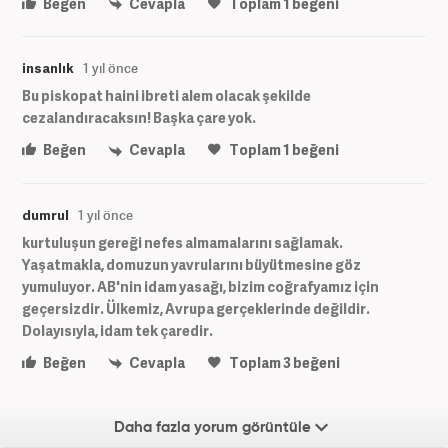
Beğen
Cevapla
Toplam
1
beğeni
insanlık
1 yıl önce
Bu piskopat haini ibreti alem olacak şekilde
cezalandıracaksın! Başka çare yok.
Beğen
Cevapla
Toplam
1
beğeni
dumrul
1 yıl önce
kurtuluşun gereği nefes almamalarını sağlamak.
Yaşatmakla, domuzun yavrularını büyütmesine göz
yumuluyor. AB'nin idam yasağı, bizim coğrafyamız için
geçersizdir. Ülkemiz, Avrupa gerçeklerinde değildir.
Dolayısıyla, idam tek çaredir.
Beğen
Cevapla
Toplam
3
beğeni
Daha fazla yorum görüntüle