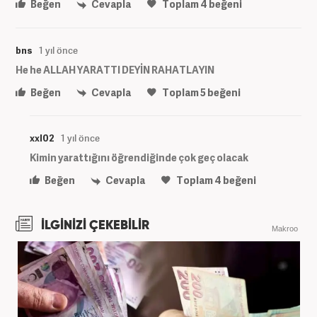
Beğen
Cevapla
Toplam
4
beğeni
bns
1 yıl önce
He he ALLAH YARATTI DEYİN RAHATLAYIN
Beğen
Cevapla
Toplam
5
beğeni
xxl02
1 yıl önce
Kimin yarattığını öğrendiğinde çok geç olacak
Beğen
Cevapla
Toplam
4
beğeni
İLGİNİZİ ÇEKEBİLİR
Makroo