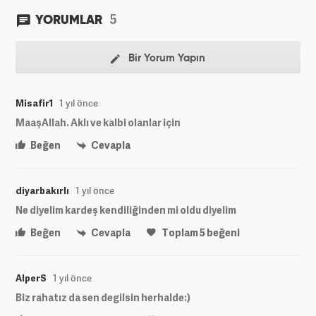
5
YORUMLAR
Bir Yorum Yapın
Misafir1
1 yıl önce
MaaşAllah. Aklı ve kalbi olanlar için
Beğen
Cevapla
diyarbakırlı
1 yıl önce
Ne diyelim kardeş kendiliğinden mi oldu diyelim
Beğen
Cevapla
Toplam
5
beğeni
AlperS
1 yıl önce
Biz rahatız da sen degilsin herhalde:)