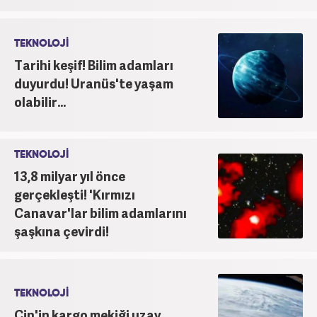
TEKNOLOJİ
Tarihi keşif! Bilim adamları
duyurdu! Uranüs'te yaşam
olabilir...
TEKNOLOJİ
13,8 milyar yıl önce
gerçekleşti! 'Kırmızı
Canavar'lar bilim adamlarını
şaşkına çevirdi!
TEKNOLOJİ
Çin'in kargo mekiği uzay