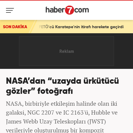
 FETÖ'cü Karatepe'nin itirafı harekete geçirdi
SON DAKİKA
NASA’dan “uzayda ürkütücü
gözler” fotoğrafı
NASA, birbiriyle etkileşim halinde olan iki
galaksi, NGC 2207 ve IC 2163'ü, Hubble ve
James Webb Uzay Teleskopları (JWST)
verileriyle oluşturulmuş bir kompozit