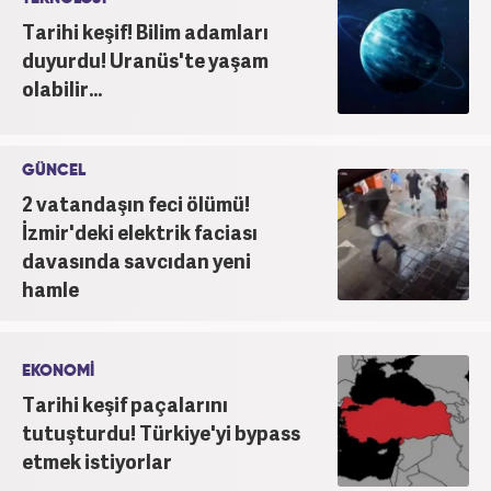
Tarihi keşif! Bilim adamları
duyurdu! Uranüs'te yaşam
olabilir...
GÜNCEL
2 vatandaşın feci ölümü!
İzmir'deki elektrik faciası
davasında savcıdan yeni
hamle
EKONOMİ
Tarihi keşif paçalarını
tutuşturdu! Türkiye'yi bypass
etmek istiyorlar