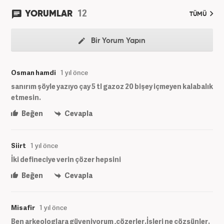
12
YORUMLAR
TÜMÜ
Bir Yorum Yapın
Osman hamdi
1 yıl önce
sanırım şöyle yazıyo çay 5 tl gazoz 20 bişey içmeyen kalabalık
etmesin.
Beğen
Cevapla
Siirt
1 yıl önce
İki defineciye verin çözer hepsini
Beğen
Cevapla
Misafir
1 yıl önce
Ben arkeologlara güveniyorum ,çözerler.İşleri ne çözsünler.