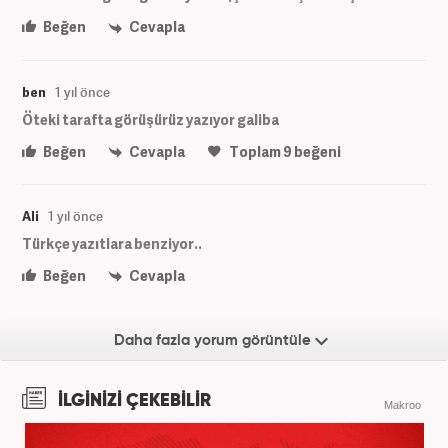
Beğen
Cevapla
ben
1 yıl önce
Öteki tarafta görüşürüz yazıyor galiba
Beğen
Cevapla
Toplam
9
beğeni
Ali
1 yıl önce
Türkçe yazıtlara benziyor..
Beğen
Cevapla
Daha fazla yorum görüntüle
İLGİNİZİ ÇEKEBİLİR
Makroo