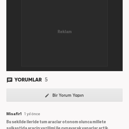
5
YORUMLAR
Bir Yorum Yapın
Misafir1
1 yıl önce
Bu sekilde ileride tum araclar otonom olunca millete
suikastida aracin yazilimi ile oynayarak yaparlar artik.