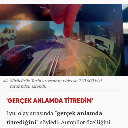
Sürücüsüz Tesla arızasının videosu 720.000 kişi
tarafından izlendi.
'GERÇEK ANLAMDA TİTREDİM'
Lyu, olay sırasında
"gerçek anlamda
titrediğini"
söyledi. Autopilot özelliğini