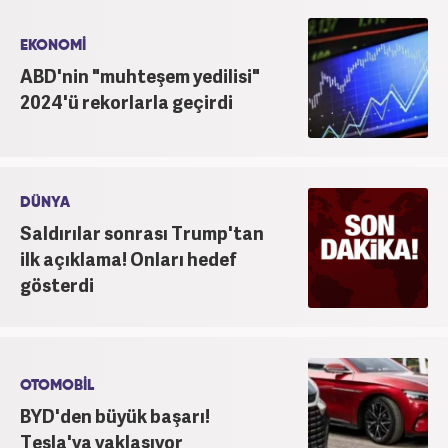
EKONOMİ
ABD'nin "muhteşem yedilisi"
2024'ü rekorlarla geçirdi
DÜNYA
Saldırılar sonrası Trump'tan
ilk açıklama! Onları hedef
gösterdi
OTOMOBİL
BYD'den büyük başarı!
Tesla'ya yaklaşıyor