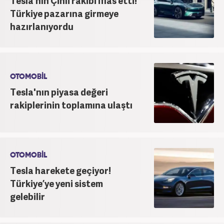
Tesla’nın Çinli rakibi iflas etti!
Türkiye pazarına girmeye
hazırlanıyordu
OTOMOBİL
Tesla'nın piyasa değeri
rakiplerinin toplamına ulaştı
OTOMOBİL
Tesla harekete geçiyor!
Türkiye’ye yeni sistem
gelebilir