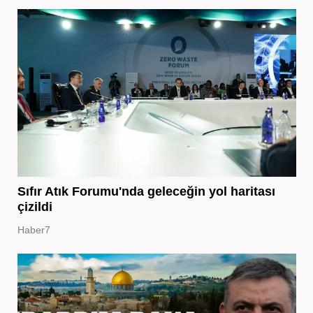
Sıfır Atık Forumu'nda geleceğin yol haritası
çizildi
Haber7