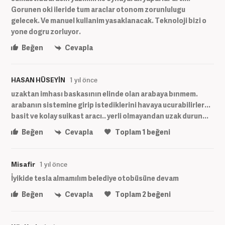
Gorunen oki ileride tum araclar otonom zorunlulugu
gelecek. Ve manuel kullanim yasaklanacak. Teknoloji bizi o
yone dogru zorluyor.
Beğen
Cevapla
HASAN HÜSEYİN
1 yıl önce
uzaktan imhası baskasının elinde olan arabaya bınmem.
arabanın sistemine girip istediklerini havaya ucurabilirler...
basit ve kolay suikast aracı.. yerli olmayandan uzak durun...
Beğen
Cevapla
Toplam
1
beğeni
Misafir
1 yıl önce
İyikide tesla almamılım belediye otobüsüne devam
Beğen
Cevapla
Toplam
2
beğeni