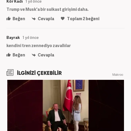
Kör Kadı
1 yıl önce
Trump ve Musk'a bir suikast girişimi daha.
Beğen
Cevapla
Toplam
2
beğeni
Bayrak
1 yıl önce
kendini tren zennediyo zavallılar
Beğen
Cevapla
İLGİNİZİ ÇEKEBİLİR
Makroo