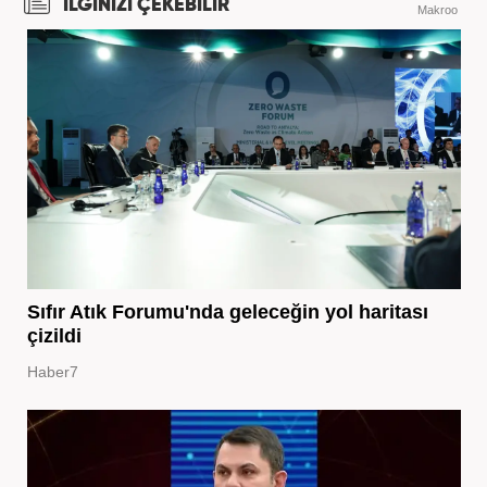
İLGİNİZİ ÇEKEBİLİR
Makroo
Sıfır Atık Forumu'nda geleceğin yol haritası
çizildi
Haber7