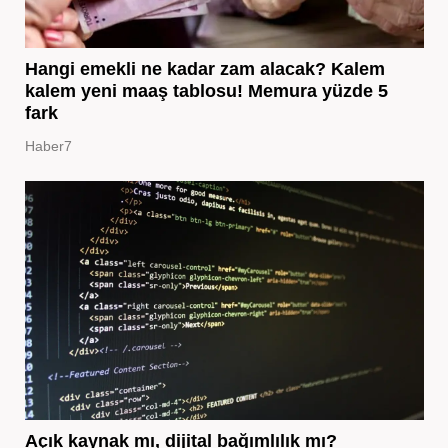
Hangi emekli ne kadar zam alacak? Kalem
kalem yeni maaş tablosu! Memura yüzde 5
fark
Haber7
Açık kaynak mı, dijital bağımlılık mı?