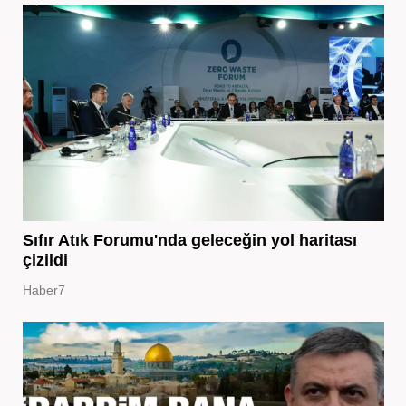
Sıfır Atık Forumu'nda geleceğin yol haritası
çizildi
Haber7