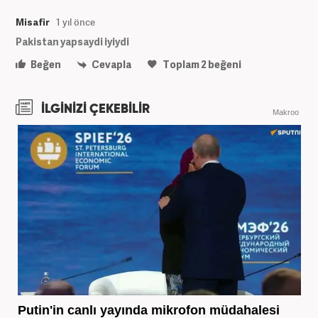
Misafir
1 yıl önce
Pakistan yapsaydi iyiydi
Beğen
Cevapla
Toplam
2
beğeni
İLGİNİZİ ÇEKEBİLİR
Makroo
Putin'in canlı yayında mikrofon müdahalesi