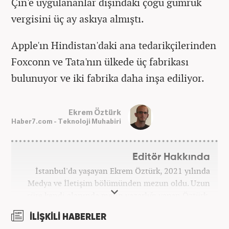
Çin'e uygulananlar dışındaki çoğu gümrük
vergisini üç ay askıya almıştı.
Apple'ın Hindistan'daki ana tedarikçilerinden
Foxconn ve Tata'nın ülkede üç fabrikası
bulunuyor ve iki fabrika daha inşa ediliyor.
Ekrem Öztürk
Haber7.com - Teknoloji Muhabiri
Editör Hakkında
İstanbul'da yaşayan Ekrem Öztürk, 2021 yılında
Medya ve İletişim bölümünden mezun oldu. Uzun
süre kendi alanında metin yazarlığı yapan Öztürk,
şu an Haber7.com'da "Muhabir - Editör" olarak görev
İLİŞKİLİ HABERLER
yapmaktadır. Ayrıca günümüz insan ilişkilerinde