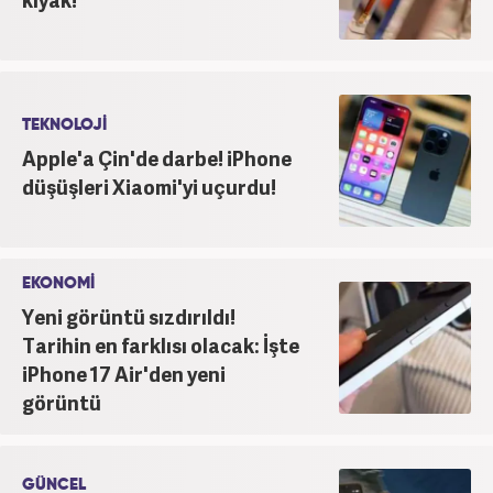
TEKNOLOJİ
Apple'a Çin'de darbe! iPhone
düşüşleri Xiaomi'yi uçurdu!
EKONOMİ
Yeni görüntü sızdırıldı!
Tarihin en farklısı olacak: İşte
iPhone 17 Air'den yeni
görüntü
GÜNCEL