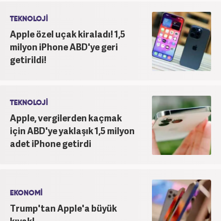
saygının ve empatinin çok büyük bir güç olduğuna
inanmakta ve bu değerleri meslek hayatında da ön
TEKNOLOJİ
planda tutmaktadır.
Apple özel uçak kiraladı! 1,5
milyon iPhone ABD'ye geri
getirildi!
TEKNOLOJİ
Apple, vergilerden kaçmak
için ABD'ye yaklaşık 1,5 milyon
adet iPhone getirdi
EKONOMİ
Trump'tan Apple'a büyük
kıyak!