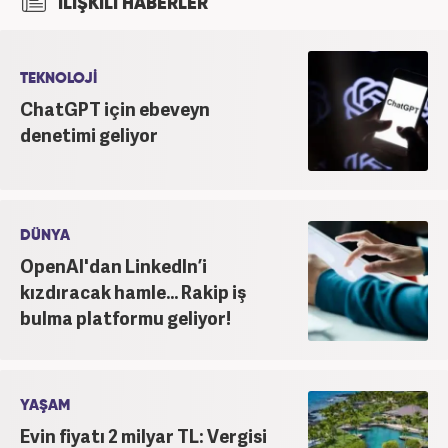
İLİŞKİLİ HABERLER
yapmaktadır. Ayrıca günümüz insan ilişkilerinde
saygının ve empatinin çok büyük bir güç olduğuna
inanmakta ve bu değerleri meslek hayatında da ön
planda tutmaktadır.
TEKNOLOJİ
ChatGPT için ebeveyn
denetimi geliyor
DÜNYA
OpenAI'dan LinkedIn’i
kızdıracak hamle... Rakip iş
bulma platformu geliyor!
YAŞAM
Evin fiyatı 2 milyar TL: Vergisi