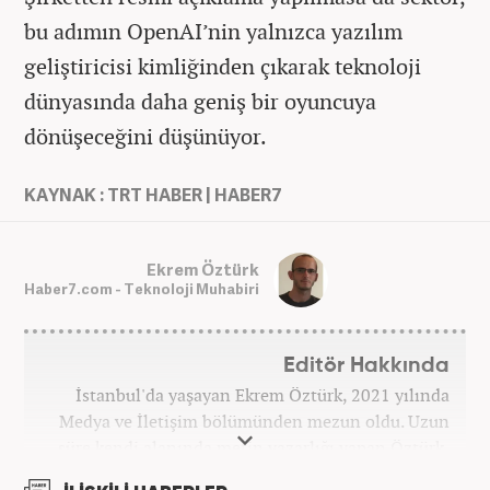
bu adımın OpenAI’nin yalnızca yazılım
geliştiricisi kimliğinden çıkarak teknoloji
dünyasında daha geniş bir oyuncuya
dönüşeceğini düşünüyor.
KAYNAK : TRT HABER | HABER7
Ekrem Öztürk
Haber7.com - Teknoloji Muhabiri
Editör Hakkında
İstanbul'da yaşayan Ekrem Öztürk, 2021 yılında
Medya ve İletişim bölümünden mezun oldu. Uzun
süre kendi alanında metin yazarlığı yapan Öztürk,
şu an Haber7.com'da "Muhabir - Editör" olarak görev