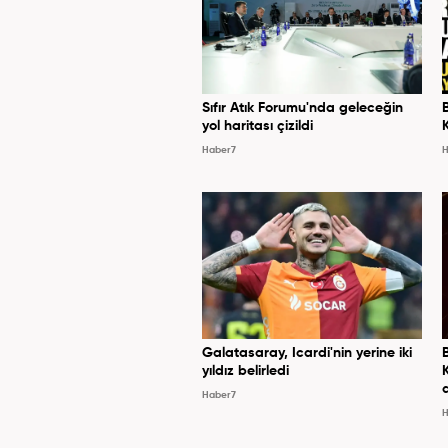
Sıfır Atık Forumu'nda geleceğin
yol haritası çizildi
Haber7
H
Galatasaray, Icardi'nin yerine iki
yıldız belirledi
Haber7
H