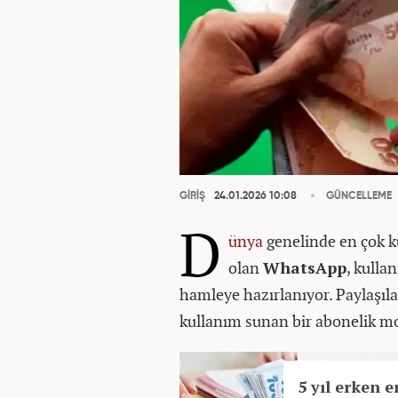
GİRİŞ
24.01.2026 10:08
GÜNCELLEME
D
ünya
genelinde en çok k
olan
WhatsApp
, kullan
hamleye hazırlanıyor. Paylaşıla
kullanım sunan bir abonelik mo
5 yıl erken e