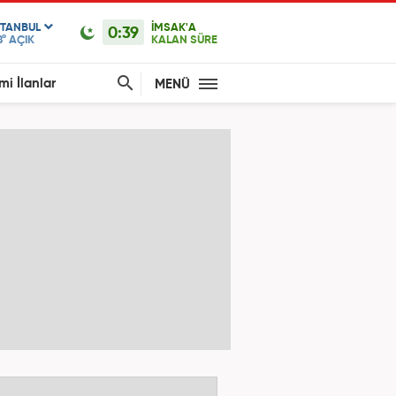
STANBUL
İMSAK'A
0:39
8°
AÇIK
KALAN SÜRE
mi İlanlar
MENÜ