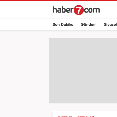
Son Dakika
Gündem
Siyase