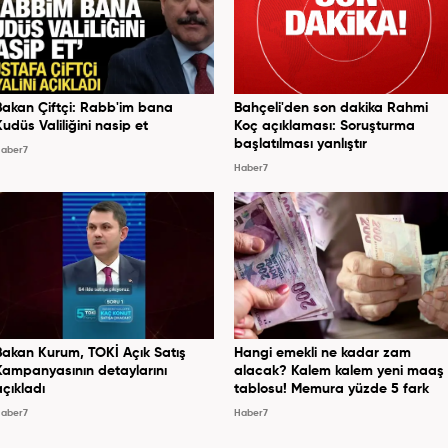
Bakan Çiftçi: Rabb'im bana
Bahçeli'den son dakika Rahmi
Kudüs Valiliğini nasip et
Koç açıklaması: Soruşturma
başlatılması yanlıştır
aber7
Haber7
Bakan Kurum, TOKİ Açık Satış
Hangi emekli ne kadar zam
Kampanyasının detaylarını
alacak? Kalem kalem yeni maaş
açıkladı
tablosu! Memura yüzde 5 fark
aber7
Haber7