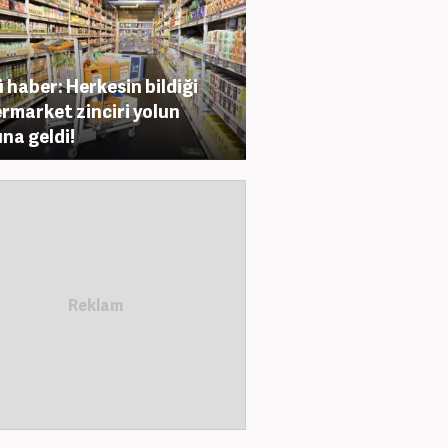
 haber: Herkesin bildiği
rmarket zinciri yolun
na geldi!