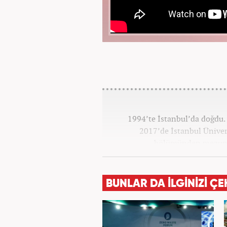
1994’te İstanbul’da doğdu. 
2017’de İstanbul Ünivers
bölümünden mezun o
Haber7.co
BUNLAR DA İLGİNİZİ ÇE