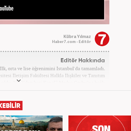
Kübra Yılmaz
Haber7.com - Editör
Editör Hakkında
İlk, orta ve lise öğrenimini İstanbul'da tamamladı.
itesi İletişim Fakültesi Halkla İlişkiler ve Tanıtım
ldu. 2017’den beri Kanal7 Medya Grubu’na bağlı
m bünyesinde mesleki hayatına devam etmektedir.
KEBİLİR