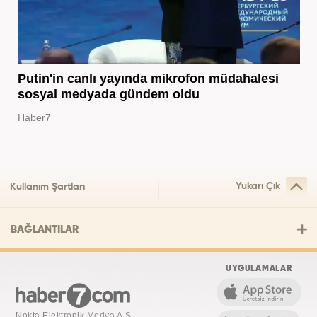
Putin'in canlı yayında mikrofon müdahalesi
sosyal medyada gündem oldu
Haber7
Yukarı Çık
Kullanım Şartları
BAĞLANTILAR
UYGULAMALAR
Nokta Elektronik Medya A.Ş.