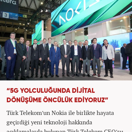
“5G YOLCULUĞUNDA DİJİTAL
DÖNÜŞÜME ÖNCÜLÜK EDİYORUZ”
Türk Telekom’un Nokia ile birlikte hayata
geçirdiği yeni teknoloji hakkında
açıklamalarda bulunan Türk Telekom CEO’su