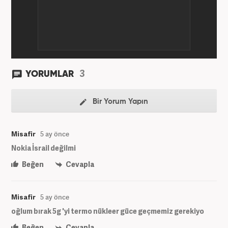
3
YORUMLAR
Bir Yorum Yapın
Misafir
5 ay önce
Nokia İsrail değilmi
Beğen
Cevapla
Misafir
5 ay önce
oğlum bırak 5g 'yi termo nükleer güce geçmemiz gerekiyo
Beğen
Cevapla