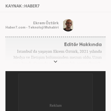
KAYNAK : HABER7
Ekrem Öztürk
Haber7.com - Teknoloji Muhabiri
Editör Hakkında
İstanbul'da yaşayan Ekrem Öztürk, 2021 yılında
Medya ve İletişim bölümünden mezun oldu. Uzun
süre kendi alanında metin yazarlığı yapan Öztürk,
şu an Haber7.com'da "Muhabir - Editör" olarak görev
yapmaktadır. Ayrıca günümüz insan ilişkilerinde
saygının ve empatinin çok büyük bir güç olduğuna
inanmakta ve bu değerleri meslek hayatında da ön
planda tutmaktadır.