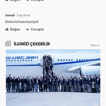
ismail
5 ay önce
Nokia bitmemişmiydi
Beğen
Cevapla
İLGİNİZİ ÇEKEBİLİR
Makroo