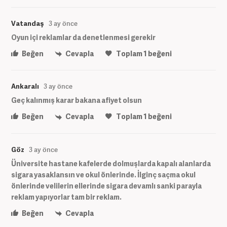
Vatandaş
3 ay önce
Oyun içi reklamlar da denetlenmesi gerekir
Beğen
Cevapla
Toplam
1
beğeni
Ankaralı
3 ay önce
Geç kalınmış karar bakana afiyet olsun
Beğen
Cevapla
Toplam
1
beğeni
Göz
3 ay önce
Üniversite hastane kafelerde dolmuşlarda kapalı alanlarda
sigara yasaklansın ve okul önlerinde. İlginç saçma okul
önlerinde velilerin ellerinde sigara devamlı sanki parayla
reklam yapıyorlar tam bir reklam.
Beğen
Cevapla