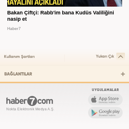
Bakan Çiftçi: Rabb'im bana Kudüs Valiliğini
nasip et
Haber7
Yukarı Çık
Kullanım Şartları
BAĞLANTILAR
UYGULAMALAR
Nokta Elektronik Medya A.Ş.