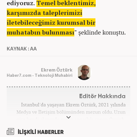
ediyoruz.
Temel beklentimiz,
karşımızda taleplerimizi
iletebileceğimiz kurumsal bir
muhatabın bulunması
"
şeklinde konuştu.
KAYNAK : AA
Ekrem Öztürk
Haber7.com - Teknoloji Muhabiri
Editör Hakkında
İstanbul'da yaşayan Ekrem Öztürk, 2021 yılında
Medya ve İletişim bölümünden mezun oldu. Uzun
süre kendi alanında metin yazarlığı yapan Öztürk,
şu an Haber7.com'da "Muhabir - Editör" olarak görev
İLİŞKİLİ HABERLER
yapmaktadır. Ayrıca günümüz insan ilişkilerinde