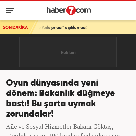
aşması" açıklaması!
SON DAKİKA
Oyun dünyasında yeni
dönem: Bakanlık düğmeye
bastı! Bu şarta uymak
zorundalar!
Aile ve Sosyal Hizmetler Bakanı Göktaş,
'Günlük erişimi 100 binden fazla olan oyun