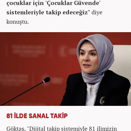
çocuklar için 'Çocuklar Güvende'
sistemleriyle takip edeceğiz"
diye
konuştu.
81 İLDE SANAL TAKİP
Göktaş, "Dijital takip sistemiyle 81 ilimizin