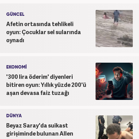
saygının ve empatinin çok büyük bir güç olduğuna
inanmakta ve bu değerleri meslek hayatında da ön
GÜNCEL
planda tutmaktadır.
Afetin ortasında tehlikeli
oyun: Çocuklar sel sularında
oynadı
EKONOMİ
'300 lira öderim' diyenleri
bitiren oyun: Yıllık yüzde 200'ü
aşan devasa faiz tuzağı
DÜNYA
Beyaz Saray'da suikast
girişiminde bulunan Allen