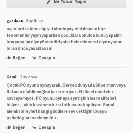
Bir Yorum Yapın
gardass
3 ay önce
oyunlarda video alıp yutubede yayınlatılmasın bazı
fenomenler yayın yaparken çocuklara okulda bunu yapalım
bnu yapalım diye yönlendiriyolar hele minecraf diye oyunun
biran önce yasaklansın
Beğen
Cevapla
Kamil
3 ay önce
Çocuk PC oyunu oynayarak , Gerçek dünyada Süperman veya
Batman olabileceğine karar veriyor . Fiziksel realiteleri
kavrayamıyor . PC oyunu oynayan yetişkin ise realiteleri
biliyor , Lakin kazanma hırsı tutkusuna kapılıyor . Sanal
alemin bireyleri hangi güdülere sevk ettiğini Sosyo
psikologlar incelemelidir .
Beğen
Cevapla