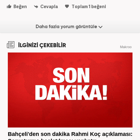
Beğen
Cevapla
Toplam
1
beğeni
Daha fazla yorum görüntüle
İLGİNİZİ ÇEKEBİLİR
Makroo
Bahçeli'den son dakika Rahmi Koç açıklaması: