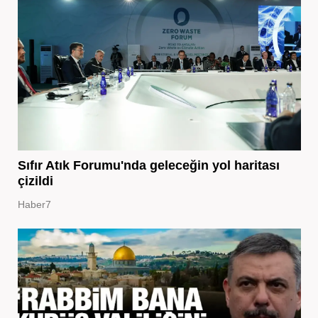
Sıfır Atık Forumu'nda geleceğin yol haritası
çizildi
Haber7