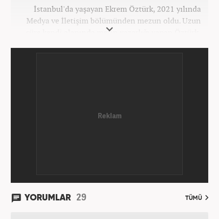
İstanbul'da yaşayan Ekrem Öztürk, 2021 yılında
Medya ve İletişim bölümünden mezun oldu. Uzun
süre kendi alanında metin yazarlığı yapan Öztürk,
şu an Haber7.com'da "Muhabir - Editör" olarak görev
yapmaktadır. Ayrıca günümüz insan ilişkilerinde
saygının ve empatinin çok büyük bir güç olduğuna
inanmakta ve bu değerleri meslek hayatında da ön
planda tutmaktadır.
29
YORUMLAR
TÜMÜ