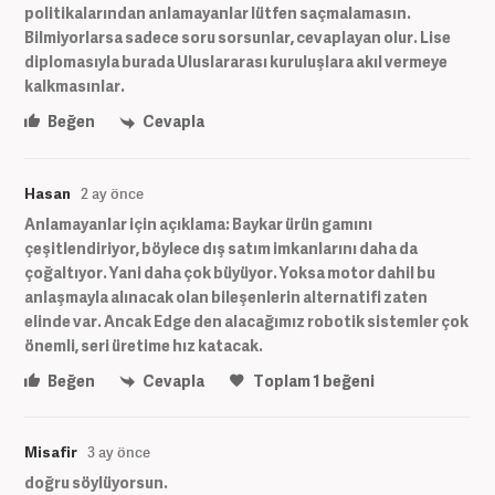
politikalarından anlamayanlar lütfen saçmalamasın.
Bilmiyorlarsa sadece soru sorsunlar, cevaplayan olur. Lise
diplomasıyla burada Uluslararası kuruluşlara akıl vermeye
kalkmasınlar.
Beğen
Cevapla
Hasan
2 ay önce
Anlamayanlar için açıklama: Baykar ürün gamını
çeşitlendiriyor, böylece dış satım imkanlarını daha da
çoğaltıyor. Yani daha çok büyüyor. Yoksa motor dahil bu
anlaşmayla alınacak olan bileşenlerin alternatifi zaten
elinde var. Ancak Edge den alacağımız robotik sistemler çok
önemli, seri üretime hız katacak.
Beğen
Cevapla
Toplam
1
beğeni
Misafir
3 ay önce
doğru söylüyorsun.