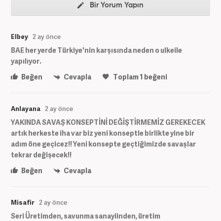
Bir Yorum Yapın
Elbey
2 ay önce
BAE her yerde Türkiye'nin karşısında neden o ulkeile
yapılıyor.
Beğen
Cevapla
Toplam
1
beğeni
Anlayana
2 ay önce
YAKINDA SAVAŞ KONSEPTİNİ DEĞİŞTİRMEMİZ GEREKECEK
artık herkeste iha var biz yeni konseptle birlikte yine bir
adım öne geçicez!! Yeni konsepte geçtiğimizde savaşlar
tekrar değişecek!!
Beğen
Cevapla
Misafir
2 ay önce
Seri Üretimden, savunma sanayiinden, üretim