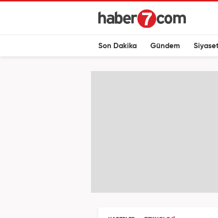
Son Dakika
Gündem
Siyase