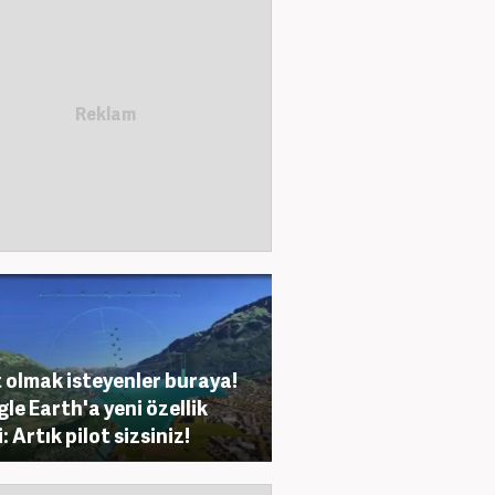
t olmak isteyenler buraya!
le Earth'a yeni özellik
: Artık pilot sizsiniz!