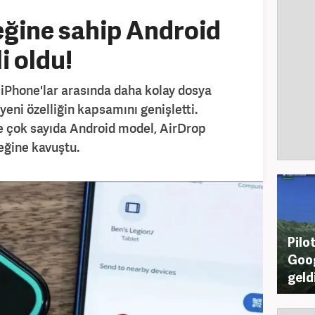
eğine sahip Android
i oldu!
e iPhone'lar arasında daha kolay dosya
eni özelliğin kapsamını genişletti.
te çok sayıda Android model, AirDrop
eğine kavuştu.
Pilo
Goog
geldi