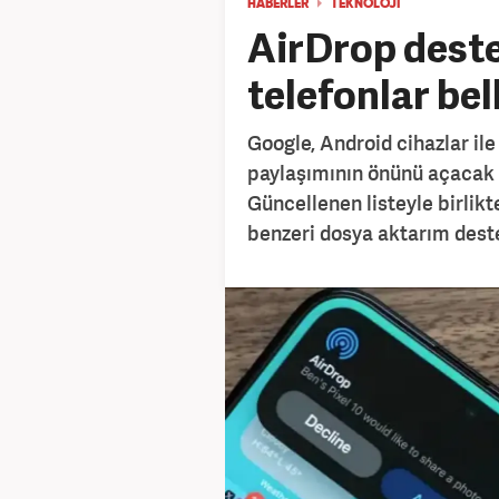
HABERLER
TEKNOLOJİ
AirDrop dest
telefonlar bell
Google, Android cihazlar il
paylaşımının önünü açacak y
Güncellenen listeyle birlik
benzeri dosya aktarım dest