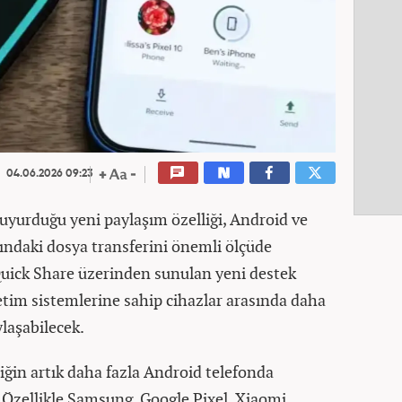
04.06.2026 09:23
duyurduğu yeni paylaşım özelliği, Android ve
sındaki dosya transferini önemli ölçüde
Quick Share üzerinden sunulan yeni destek
şletim sistemlerine sahip cihazlar arasında daha
ylaşabilecek.
lliğin artık daha fazla Android telefonda
. Özellikle Samsung, Google Pixel, Xiaomi,