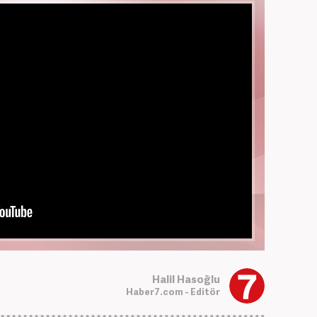
Halil Hasoğlu
Haber7.com - Editör