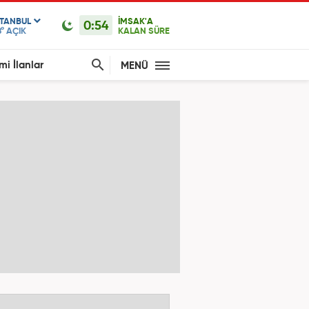
STANBUL
İMSAK'A
0:54
°
AÇIK
KALAN SÜRE
mi İlanlar
MENÜ