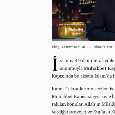
GİRİŞ
23.09.2020 11:50
GÜNCELLEME
İ
slamiyet’e dair merak edil
sunumuyla
Muhabbet Kap
Kapısı’nda bu akşam İslam’da i
Kanal 7 ekranlarının sevilen i
Muhabbet Kapısı izleyicisiyle 
takılan konular, Allah’ın Müs
verdiği tavsiyeler ve Kur’an-ı 