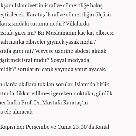
kşam İslamiyet’in israf ve cömertliğe bakış
eştirilecek. Karataş ‘İsraf ve cömertliğin ölçüsü
arşısındaki tutumu nedir? Villalarda,
israfa girer mi? Bir Müslümanın kaç kat elbisesi
alı marka elbiseler giymek yasak mıdır?
srafa girer mi? Vesvese üzerine abdest almak
eğiştirmek israf mıdır? Sosyal medyada
midir?’ sorularını canlı yayında yanıtlayacak.
larda akıllara takılan sorular, İslam’da birlik
atında dikkat edilmesi gereken noktalar, günlük
er hafta Prof. Dr. Mustafa Karataş’ın
 ele alınacak.
 Kapısı her Perşembe ve Cuma 23:30’da Kanal