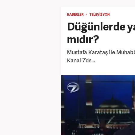
HABERLER
TELEVIZYON
Düğünlerde ya
mıdır?
Mustafa Karataş ile Muhab
Kanal 7’de…