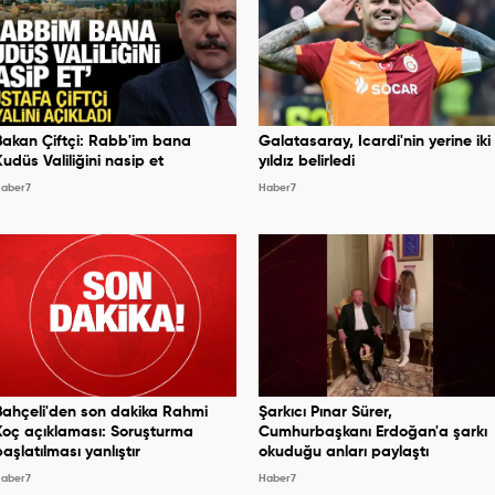
Bakan Çiftçi: Rabb'im bana
Galatasaray, Icardi'nin yerine iki
Kudüs Valiliğini nasip et
yıldız belirledi
aber7
Haber7
Bahçeli'den son dakika Rahmi
Şarkıcı Pınar Sürer,
Koç açıklaması: Soruşturma
Cumhurbaşkanı Erdoğan'a şarkı
başlatılması yanlıştır
okuduğu anları paylaştı
aber7
Haber7