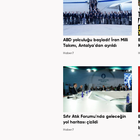
ABD yolculuğu başladı! İran Milli
Takımı, Antalya'dan ayrıldı
Haber7
H
Sıfır Atık Forumu'nda geleceğin
yol haritası çizildi
Haber7
H