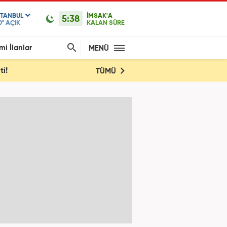
STANBUL
İMSAK'A
5:38
0°
AÇIK
KALAN SÜRE
mi İlanlar
MENÜ
ti!
TÜMÜ