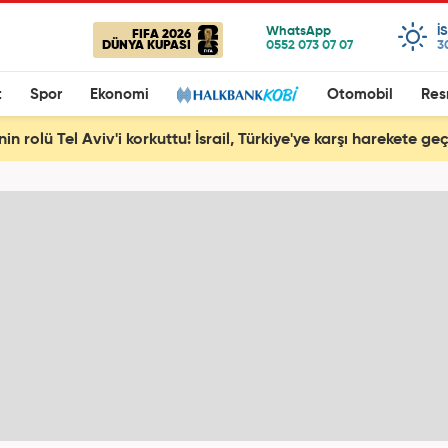
I
FIFA 2026
DÜNYA KUPASI
3
t
Spor
Ekonomi
Otomobil
Res
nin rolü Tel Aviv'i korkuttu! İsrail, Türkiye'ye karşı harekete geç