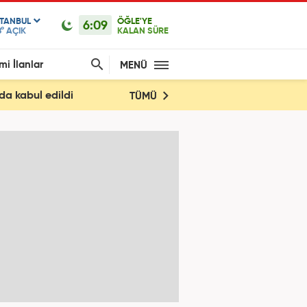
STANBUL
ÖĞLE'YE
6:09
°
AÇIK
KALAN SÜRE
mi İlanlar
MENÜ
a kabul edildi
TÜMÜ