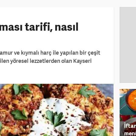
ası tarifi, nasıl
mur ve kıymalı harç ile yapılan bir çeşit
vilen yöresel lezzetlerden olan Kayseri
İfta
men