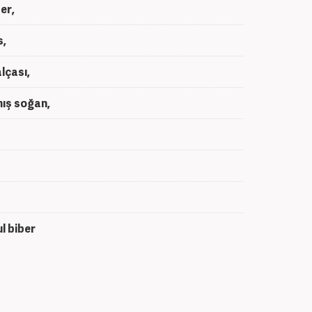
er,
s,
lçası,
ış soğan,
l biber