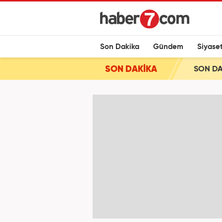
Son Dakika
Gündem
Siyase
SON DAKİKA
SON DAK