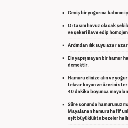
Geniş bir yoğurma kabının iç
Ortasını havuz olacak şekilde
ve şekeri ilave edip homojen
Ardından ılık suyu azar aza
Ele yapışmayan bir hamur ha
demektir.
Hamuru elinize alın ve yoğur
tekrar koyun ve üzerini ster
40 dakika boyunca mayalan
Süre sonunda hamurunuz maya
Mayalanan hamuru hafif unla
eşit büyüklükte bezeler halin