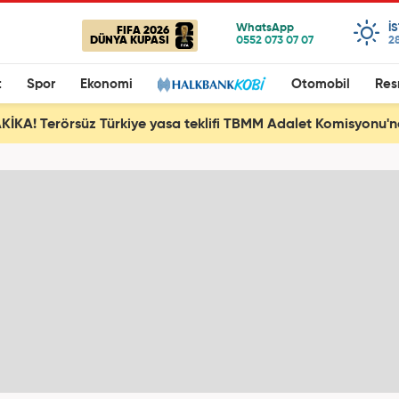
I
FIFA 2026
DÜNYA KUPASI
28
t
Spor
Ekonomi
Otomobil
Res
İKA! Terörsüz Türkiye yasa teklifi TBMM Adalet Komisyonu'nd