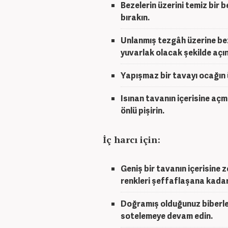
Bezelerin üzerini temiz bir
bırakın.
Unlanmış tezgâh üzerine bez
yuvarlak olacak şekilde açın
Yapışmaz bir tavayı ocağın üze
Isınan tavanın içerisine açm
önlü pişirin.
İç harcı için:
Geniş bir tavanın içerisine 
renkleri şeffaflaşana kadar
Doğramış olduğunuz biberleri
sotelemeye devam edin.