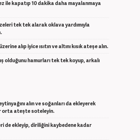
 bez ile kapatıp 10 dakika daha mayalanmaya
eleri tek tek alarak oklava yardımıyla
.
rine alıp iyice ısıtın ve altını kısık ateşe alın.
ış olduğunu hamurları tek tek koyup, arkalı
zeytinyağını alın ve soğanları da ekleyerek
 orta ateşte soteleyin.
 de ekleyip, diriliğini kaybedene kadar