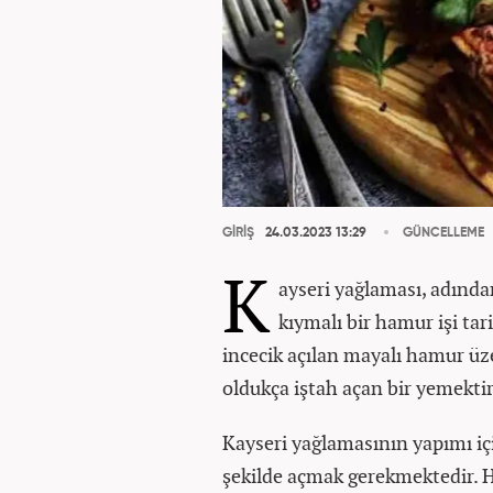
GİRİŞ
24.03.2023 13:29
GÜNCELLEME
K
ayseri yağlaması, adından
kıymalı bir hamur işi tari
incecik açılan mayalı hamur üze
oldukça iştah açan bir yemektir
Kayseri yağlamasının yapımı i
şekilde açmak gerekmektedir. 