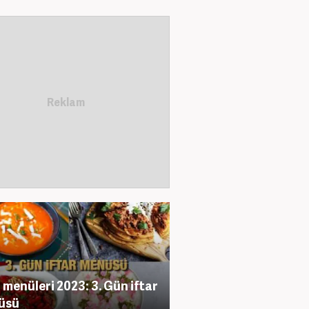
r menüleri 2023: 3. Gün iftar
üsü