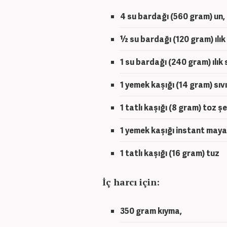
4 su bardağı (560 gram) un,
½ su bardağı (120 gram) ılık
1 su bardağı (240 gram) ılık 
1 yemek kaşığı (14 gram) sıvı
1 tatlı kaşığı (8 gram) toz ş
1 yemek kaşığı instant maya
1 tatlı kaşığı (16 gram) tuz
İç harcı için:
350 gram kıyma,