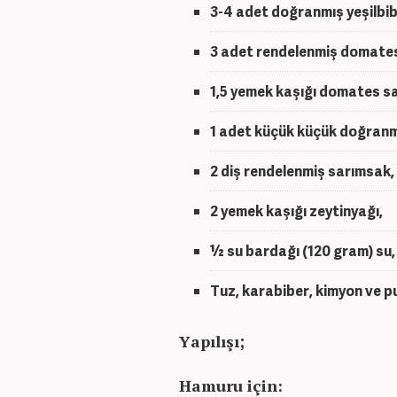
3-4 adet doğranmış yeşilbib
3 adet rendelenmiş domate
1,5 yemek kaşığı domates sa
1 adet küçük küçük doğranm
2 diş rendelenmiş sarımsak,
2 yemek kaşığı zeytinyağı,
½ su bardağı (120 gram) su,
Tuz, karabiber, kimyon ve pu
Yapılışı;
Hamuru için: