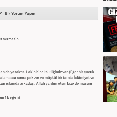
Bir Yorum Yapın
et vermesin.
an da yasaktır.. Lakin bir eksikliğimiz var..(Eğer bir çocuk
 alamazsa sonra pek zor ve müşkül bir tarzda İslâmiyet ve
Huzur islamda arkadaş.. Allah yardım etsin bize de masum
am
1
beğeni