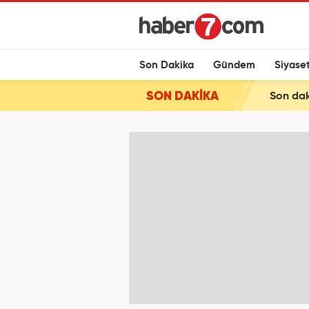
Son Dakika
Gündem
Siyase
SON DAKİKA
Son dak