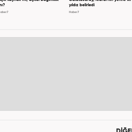
mı?
yıldız belirledi
aber7
Haber7
DİĞE