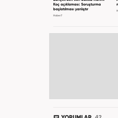
Koç açıklaması: Soruşturma
başlatılması yanlıştır
H
Haber7
42
YORUMLAR