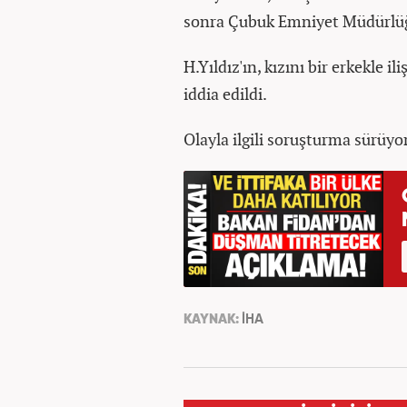
sonra Çubuk Emniyet Müdürlüğü
H.Yıldız'ın, kızını bir erkekle 
iddia edildi.
Olayla ilgili soruşturma sürüyor
KAYNAK:
İHA