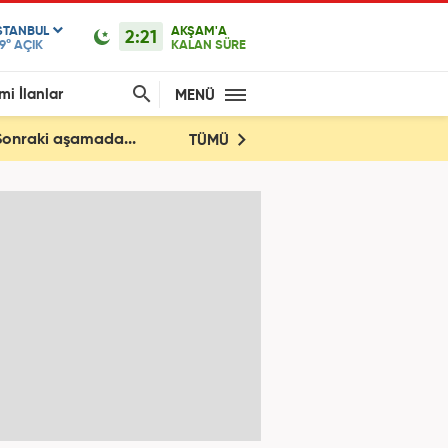
STANBUL
AKŞAM'A
2:21
9°
AÇIK
KALAN SÜRE
mi İlanlar
MENÜ
 Sonraki aşamada...
TÜMÜ