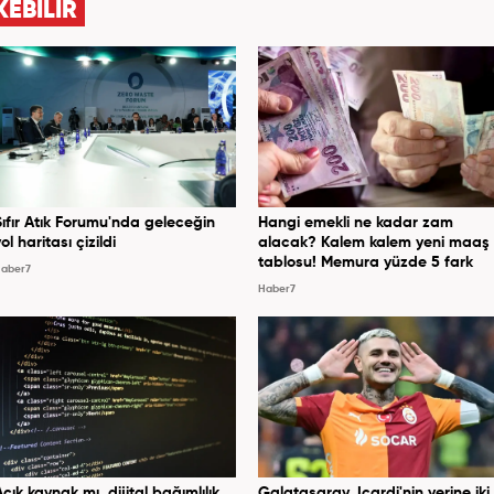
KEBİLİR
Sıfır Atık Forumu'nda geleceğin
Hangi emekli ne kadar zam
ol haritası çizildi
alacak? Kalem kalem yeni maaş
tablosu! Memura yüzde 5 fark
aber7
Haber7
Açık kaynak mı, dijital bağımlılık
Galatasaray, Icardi'nin yerine iki