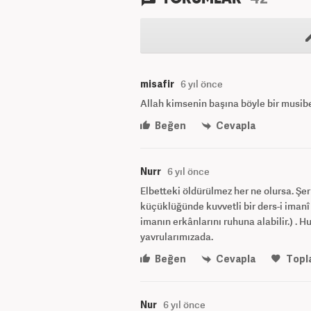
misafir
6 yıl önce
Allah kimsenin başına böyle bir musib
Beğen
Cevapla
Nurr
6 yıl önce
Elbetteki öldürülmez her ne olursa. Şer 
küçüklüğünde kuvvetli bir ders-i imanî
imanın erkânlarını ruhuna alabilir.) . 
yavrularımızada.
Beğen
Cevapla
Topl
Nur
6 yıl önce