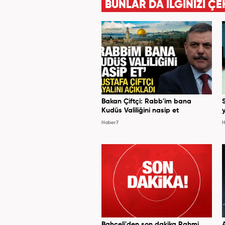
BUNLAR DA İLGİNİZİ ÇE
Bakan Çiftçi: Rabb'im bana
Kudüs Valiliğini nasip et
y
Haber7
H
Bahçeli'den son dakika Rahmi