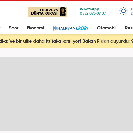
I
FIFA 2026
DÜNYA KUPASI
2
t
Spor
Ekonomi
Otomobil
Res
ika: Ve bir ülke daha ittifaka katılıyor! Bakan Fidan duyurdu: