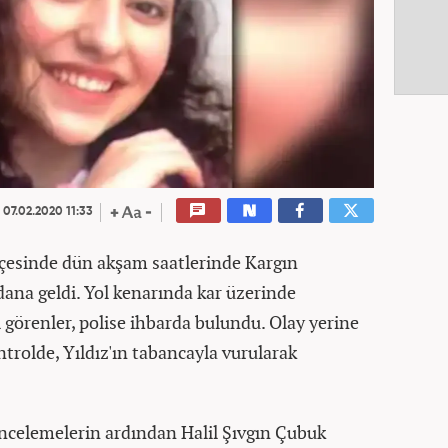
07.02.2020 11:33
lçesinde dün akşam saatlerinde Kargın
ana geldi. Yol kenarında kar üzerinde
 görenler, polise ihbarda bulundu. Olay yerine
ntrolde, Yıldız'ın tabancayla vurularak
incelemelerin ardından Halil Şıvgın Çubuk