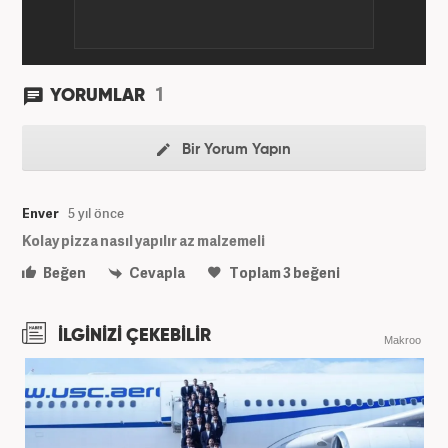
1
YORUMLAR
Bir Yorum Yapın
Enver
5 yıl önce
Kolay pizza nasıl yapılır az malzemeli
Beğen
Cevapla
Toplam
3
beğeni
İLGİNİZİ ÇEKEBİLİR
Makroo