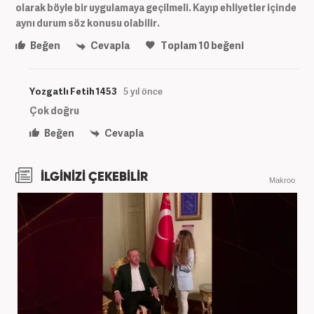
olarak böyle bir uygulamaya geçilmeli. Kayıp ehliyetler içinde
aynı durum söz konusu olabilir.
Beğen
Cevapla
Toplam
10
beğeni
Yozgatlı Fetih 1453
5 yıl önce
Çok doğru
Beğen
Cevapla
İLGİNİZİ ÇEKEBİLİR
Makroo