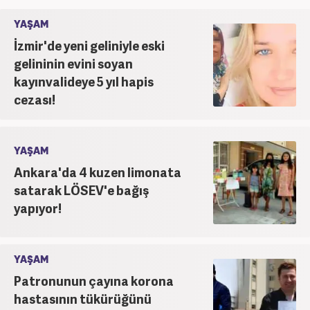
YAŞAM
İzmir'de yeni geliniyle eski
gelininin evini soyan
kayınvalideye 5 yıl hapis
cezası!
YAŞAM
Ankara'da 4 kuzen limonata
satarak LÖSEV'e bağış
yapıyor!
YAŞAM
Patronunun çayına korona
hastasının tükürüğünü