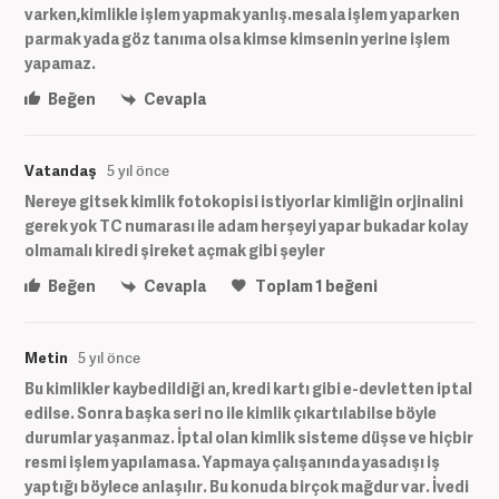
varken,kimlikle işlem yapmak yanlış.mesala işlem yaparken
parmak yada göz tanıma olsa kimse kimsenin yerine işlem
yapamaz.
Beğen
Cevapla
Vatandaş
5 yıl önce
Nereye gitsek kimlik fotokopisi istiyorlar kimliğin orjinalini
gerek yok TC numarası ile adam herşeyi yapar bukadar kolay
olmamalı kiredi şireket açmak gibi şeyler
Beğen
Cevapla
Toplam
1
beğeni
Metin
5 yıl önce
Bu kimlikler kaybedildiği an, kredi kartı gibi e-devletten iptal
edilse. Sonra başka seri no ile kimlik çıkartılabilse böyle
durumlar yaşanmaz. İptal olan kimlik sisteme düşse ve hiçbir
resmi işlem yapılamasa. Yapmaya çalışanında yasadışı iş
yaptığı böylece anlaşılır. Bu konuda birçok mağdur var. İvedi