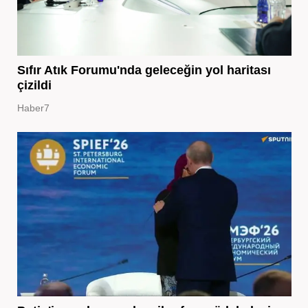
Sıfır Atık Forumu'nda geleceğin yol haritası
çizildi
Haber7