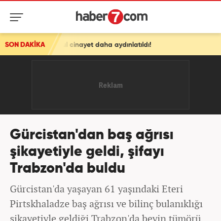
eçhul cinayet daha aydınlatıldı!
SON DAKİKA
Gürcistan'dan baş ağrısı
şikayetiyle geldi, şifayı
Trabzon'da buldu
Gürcistan'da yaşayan 61 yaşındaki Eteri
Pirtskhaladze baş ağrısı ve bilinç bulanıklığı
şikayetiyle geldiği Trabzon'da beyin tümörü