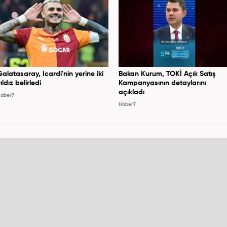
Galatasaray, Icardi'nin yerine iki
Bakan Kurum, TOKİ Açık Satış
ıldız belirledi
Kampanyasının detaylarını
açıkladı
aber7
Haber7