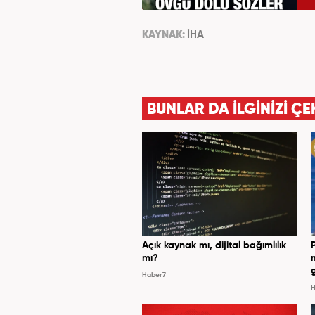
KAYNAK:
İHA
BUNLAR DA İLGİNİZİ ÇE
Açık kaynak mı, dijital bağımlılık
mı?
Haber7
H