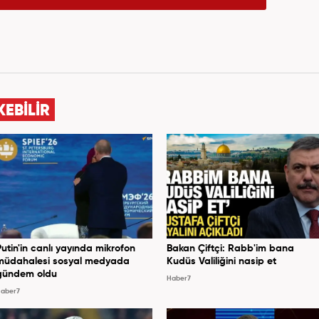
KEBİLİR
Putin'in canlı yayında mikrofon
Bakan Çiftçi: Rabb'im bana
müdahalesi sosyal medyada
Kudüs Valiliğini nasip et
gündem oldu
Haber7
aber7