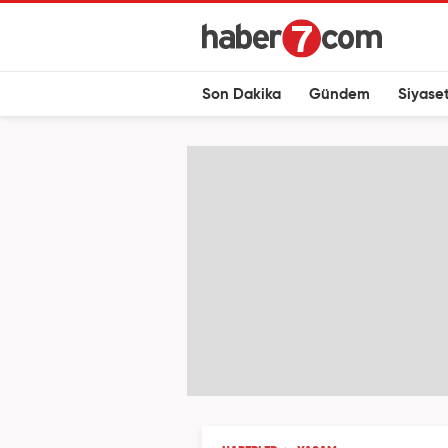
Son Dakika
Gündem
Siyase