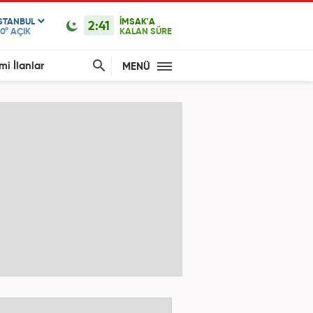
ISTANBUL
İMSAK'A
2:41
0°
AÇIK
KALAN SÜRE
mi İlanlar
MENÜ