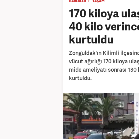
HABERLER
YAŞAM
170 kiloya ula
40 kilo verin
kurtuldu
Zonguldak'ın Kilimli ilçesi
vücut ağırlığı 170 kiloya ul
mide ameliyatı sonrası 130
kurtuldu.