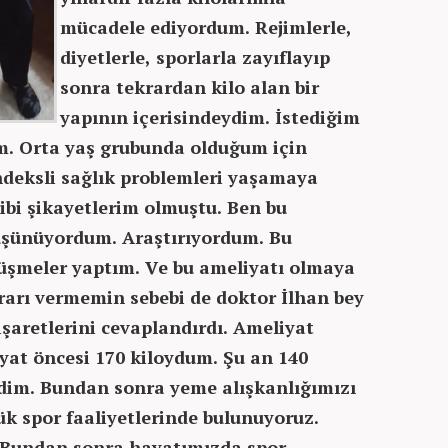
mücadele ediyordum. Rejimlerle,
diyetlerle, sporlarla zayıflayıp
sonra tekrardan kilo alan bir
yapının içerisindeydim. İstediğim
m. Orta yaş grubunda olduğum için
ndeksli sağlık problemleri yaşamaya
ibi şikayetlerim olmuştu. Ben bu
üşünüyordum. Araştırıyordum. Bu
rüşmeler yaptım. Ve bu ameliyatı olmaya
rarı vermemin sebebi de doktor İlhan bey
şaretlerini cevaplandırdı. Ameliyat
yat öncesi 170 kiloydum. Şu an 140
rdim. Bundan sonra yeme alışkanlığımızı
lük spor faaliyetlerinde bulunuyoruz.
. Bundan sonra hayatımızda spor