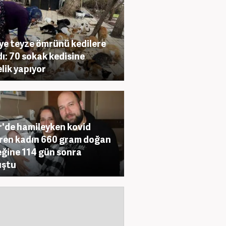
ye teyze ömrünü kedilere
ı: 70 sokak kedisine
lik yapıyor
r'de hamileyken kovid
ren kadın 660 gram doğan
ğine 114 gün sonra
uştu