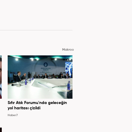
Makroo
Sıfır Atık Forumu'nda geleceğin
yol haritası çizildi
Haber7