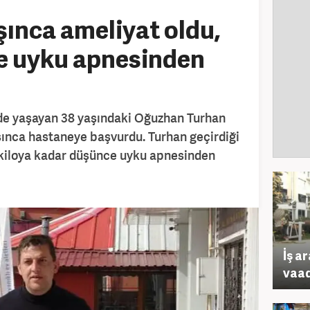
şınca ameliyat oldu,
ce uyku apnesinden
nde yaşayan 38 yaşındaki Oğuzhan Turhan
aşınca hastaneye başvurdu. Turhan geçirdiği
 kiloya kadar düşünce uyku apnesinden
İş a
vaad