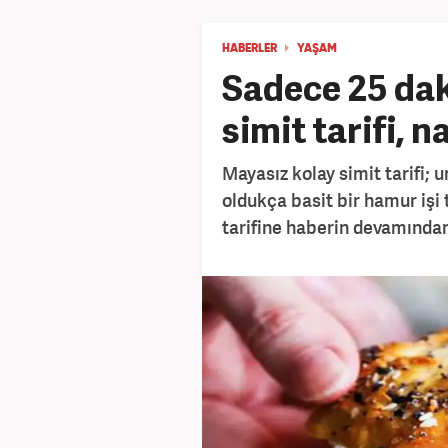
HABERLER
YAŞAM
Sadece 25 dak
simit tarifi, n
Mayasız kolay simit tarifi; u
oldukça basit bir hamur işi t
tarifine haberin devamından 