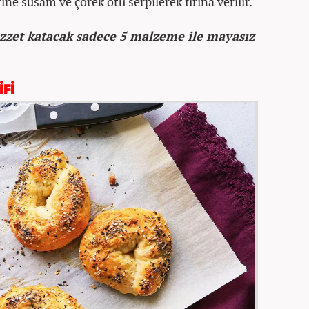
ne susam ve çörek otu serpilerek fırına verilir.
lezzet katacak sadece 5 malzeme ile mayasız
İFİ