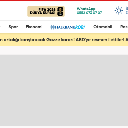
I
FIFA 2026
DÜNYA KUPASI
3
t
Spor
Ekonomi
Otomobil
Res
en ortalığı karıştıracak Gazze kararı! ABD'ye resmen ilettiler