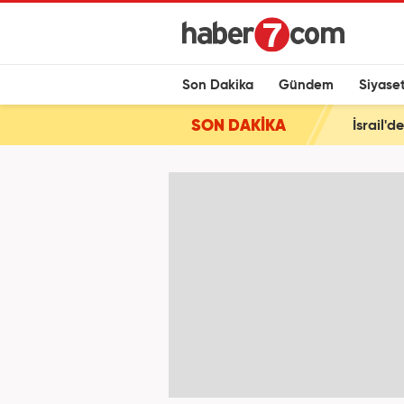
Son Dakika
Gündem
Siyase
SON DAKİKA
İsrail'd