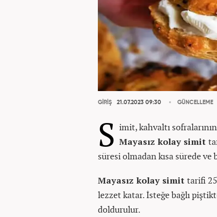
GİRİŞ
21.07.2023 09:30
GÜNCELLEME
S
imit, kahvaltı sofralarını
Mayasız kolay simit
ta
süresi olmadan kısa sürede ve ba
Mayasız kolay simit
tarifi 2
lezzet katar. İsteğe bağlı piştik
doldurulur.