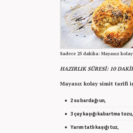
Sadece 25 dakika: Mayasız kolay si
HAZIRLIK SÜRESİ: 10 DAK
Mayasız kolay simit tarifi 
2 su bardağı un,
3 çay kaşığı kabartma tozu,
Yarım tatlı kaşığı tuz,