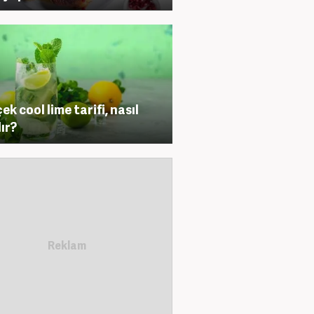
ek cool lime tarifi, nasıl
lır?