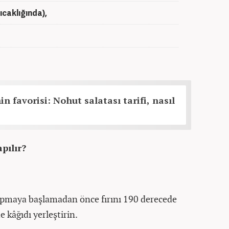
ıcaklığında),
n favorisi: Nohut salatası tarifi, nasıl
apılır?
yapmaya başlamadan önce fırını 190 derecede
me kâğıdı yerleştirin.