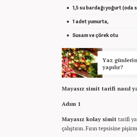
1,5 su bardağı yoğurt (oda s
1 adet yumurta,
Susam ve çörek otu
Yaz günlerini
yapılır?
Mayasız simit tarifi nasıl y
Adım 1
Mayasız kolay simit
tarifi 
çalıştırın. Fırın tepsisine pişir