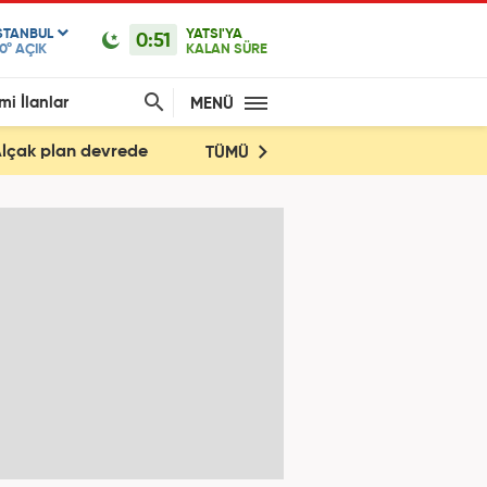
STANBUL
YATSI'YA
0:51
0°
AÇIK
KALAN SÜRE
mi İlanlar
MENÜ
! Alçak plan devrede
TÜMÜ