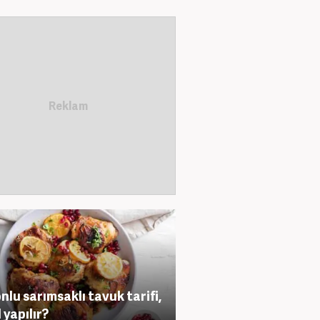
nlu sarımsaklı tavuk tarifi,
 yapılır?