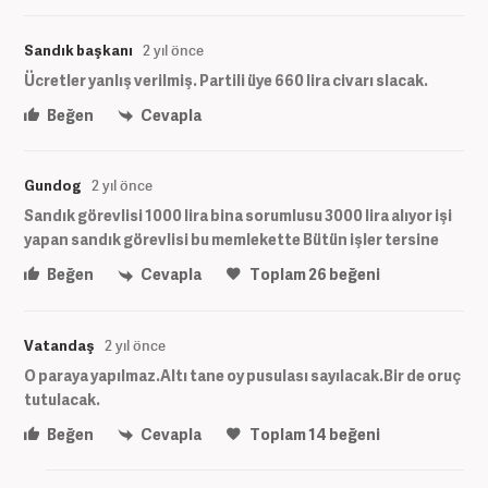
Sandık başkanı
2 yıl önce
Ücretler yanlış verilmiş. Partili üye 660 lira civarı slacak.
Beğen
Cevapla
Gundog
2 yıl önce
Sandık görevlisi 1000 lira bina sorumlusu 3000 lira alıyor işi
yapan sandık görevlisi bu memlekette Bütün işler tersine
Beğen
Cevapla
Toplam
26
beğeni
Vatandaş
2 yıl önce
O paraya yapılmaz.Altı tane oy pusulası sayılacak.Bir de oruç
tutulacak.
Beğen
Cevapla
Toplam
14
beğeni