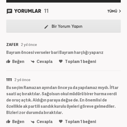
11
YORUMLAR
TÜMÜ
Bir Yorum Yapın
ZAFER
2 yıl önce
Bayram öncesi verseler bari Bayram harçlığı yaparız
Beğen
Cevapla
Toplam
1
beğeni
1111
2 yıl önce
Bu seçim Ramazan ayından önce ya da yapılamaz mıydı. İftar
saati aç bıraktılar. Sağolsun okul müdürü birer hurma verdi
de oruç açtık. Aldığın paraya değse de. En önemlisi de
özellikle ak partili sandık kurulu üyeleri göreve gelmediler.
Bizleri zor durumda bıraktılar.
Beğen
Cevapla
Toplam
1
beğeni