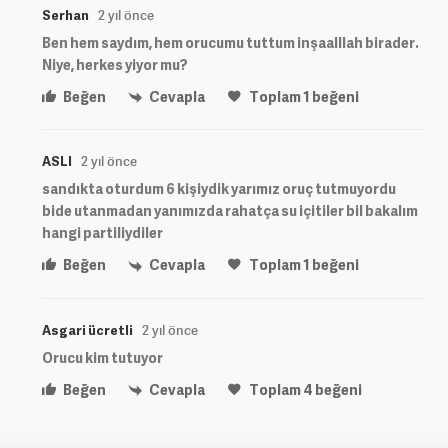
Serhan
2 yıl önce
Ben hem saydım, hem orucumu tuttum inşaalllah birader.
Niye, herkes yiyor mu?
Beğen
Cevapla
Toplam
1
beğeni
ASLI
2 yıl önce
sandıkta oturdum 6 kişiydik yarımız oruç tutmuyordu
bide utanmadan yanımızda rahatça su içitiler bil bakalım
hangi partiliydiler
Beğen
Cevapla
Toplam
1
beğeni
Asgari ücretli
2 yıl önce
Orucu kim tutuyor
Beğen
Cevapla
Toplam
4
beğeni