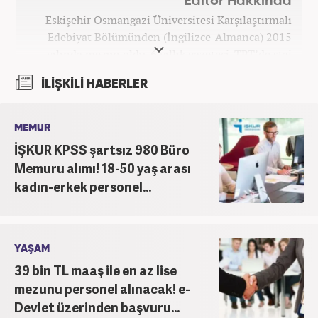
Editör Hakkında
Eskişehir Osmangazi Üniversitesi Karşılaştırmalı
Edebiyat Bölümünden (İngilizce-Almanca) 2015
yılında mezun oldu. 6 yıllık gazeteci. TRT’de staj
yaptı. Haber7.com’da mesleğe ilk adımı atarak
İLİŞKİLİ HABERLER
internet haberciliğine başladı. Haber7.com’da
mesleki hayatına devam etmektedir.
MEMUR
İŞKUR KPSS şartsız 980 Büro
Memuru alımı! 18-50 yaş arası
kadın-erkek personel...
YAŞAM
39 bin TL maaş ile en az lise
mezunu personel alınacak! e-
Devlet üzerinden başvuru...