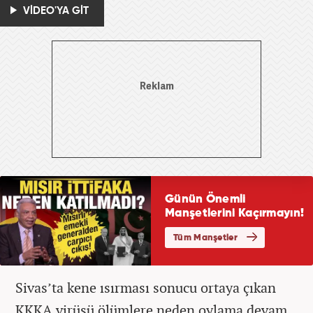
VİDEO'YA GİT
Sivas’ta kene ısırması sonucu ortaya çıkan
KKKA virüsü ölümlere neden oylama devam