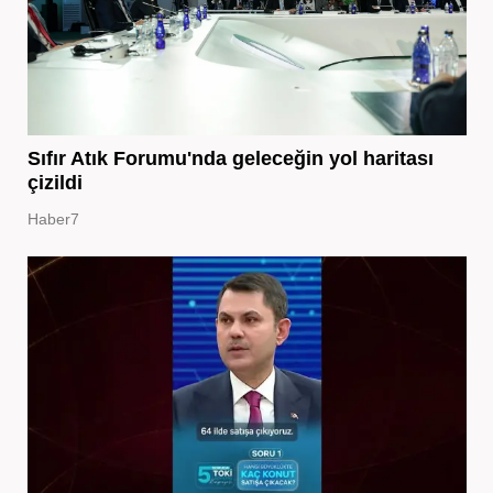
Sıfır Atık Forumu'nda geleceğin yol haritası
çizildi
Haber7