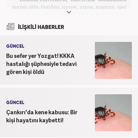
mezun oldu. Gündem, siyaset, yaşam, magazin, spor
ve SEO editörlüğü yaptı. Meslek hayatına Ocak
2024’ten beri Haber7’de devam ediyor.
İLİŞKİLİ HABERLER
GÜNCEL
Bu sefer yer Yozgat! KKKA
hastalığı şüphesiyle tedavi
gören kişi öldü
GÜNCEL
Çankırı'da kene kabusu: Bir
kişi hayatını kaybetti!