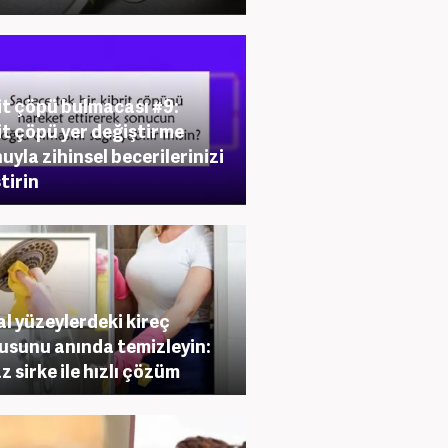
it çöpü bulmacası #9:
it çöpü yer değiştirme
uyla zihinsel becerilerinizi
tirin
l yüzeylerdeki kireç
usunu anında temizleyin:
z sirke ile hızlı çözüm