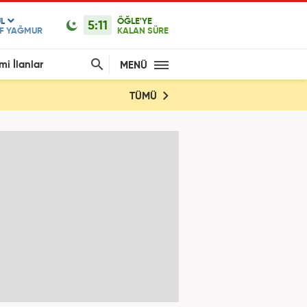
L
ÖĞLE'YE
5:11
İF YAĞMUR
KALAN SÜRE
mi İlanlar
MENÜ
TÜMÜ