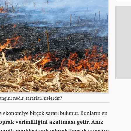
ngını nedir, zararları nelerdir?
e ekonomiye birçok zararı bulunur. Bunların en
oprak verimliliğini azaltması gelir.
Anız
rganik maddeyi yok ederek toprak yapısını