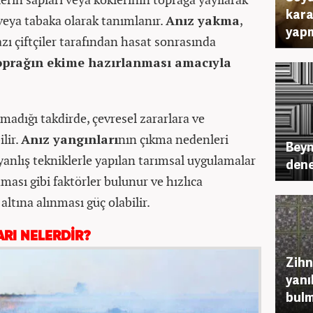
kara
 veya tabaka olarak tanımlanır.
Anız yakma
,
yapm
zı çiftçiler tarafından hasat sonrasında
oprağın ekime hazırlanması amacıyla
adığı takdirde, çevresel zararlara ve
lir.
Anız yangınları
nın çıkma nedenleri
Beyn
yanlış tekniklerle yapılan tarımsal uygulamalar
dene
ası gibi faktörler bulunur ve hızlıca
ltına alınması güç olabilir.
ARI NELERDİR?
Zihn
yanı
bulm