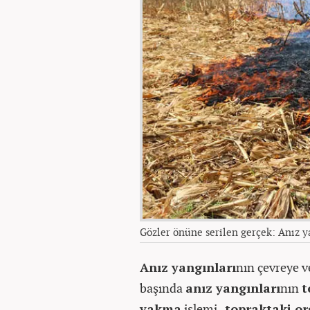
Gözler önüne serilen gerçek: Anız ya
Anız yangınları
nın çevreye v
başında
anız yangınları
nın
t
yakma
işlemi
, topraktaki o