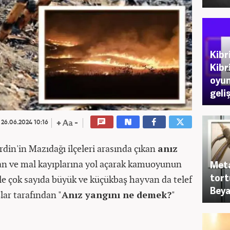
Kibr
Kibr
oyun
geliş
26.06.2024 10:16
ardin'in Mazıdağı ilçeleri arasında çıkan
anız
can ve mal kayıplarına yol açarak kamuoyunun
Meta
tort
yle çok sayıda büyük ve küçükbaş hayvan da telef
Beya
lar tarafından "
Anız yangını ne demek?
"