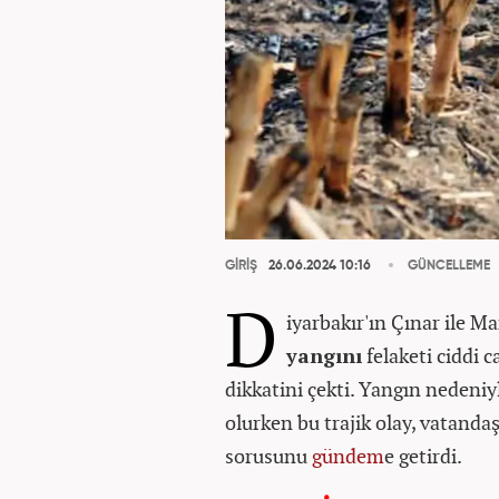
GİRİŞ
26.06.2024 10:16
GÜNCELLEME
D
iyarbakır'ın Çınar ile M
yangını
felaketi ciddi 
dikkatini çekti. Yangın nedeni
olurken bu trajik olay, vatandaş
sorusunu
gündem
e getirdi.