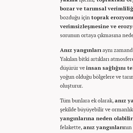
bozar ve tarımsal verimliliğ
bozduğu için
toprak erozyonu
verimsizleşmesine ve erozy
sorunun ortaya çıkmasına nede
Anız yangınları
aynı zaman
Yakılan bitki artıkları atmosfere
düşürür ve
insan sağlığını te
yoğun olduğu bölgelere ve tarım
oluşturur.
Tüm bunlara ek olarak,
anız y
şekilde büyüyebilir ve ormanlık
yangınlarına neden olabilir
felakette,
anız yangınları
nın