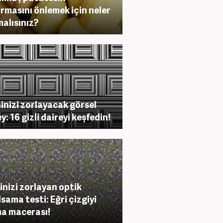
rmasını önlemek için neler
alısınız?
inizi zorlayacak görsel
y: 16 gizli daireyi keşfedin!
inizi zorlayan optik
lsama testi: Eğri çizgiyi
a macerası!