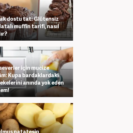
ak dostu tat: Glütensiz
atalı muffin tarifi, nasıl
lır?
severler için mucize
m: Kupa bardaklardaki
lekelerini anında yok eden
tem!
lmuş patatesin