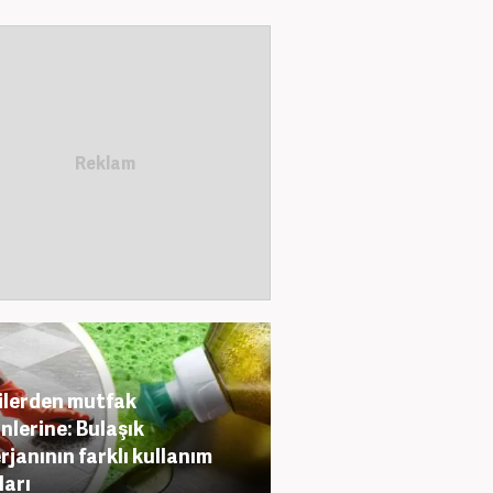
ilerden mutfak
nlerine: Bulaşık
rjanının farklı kullanım
ları