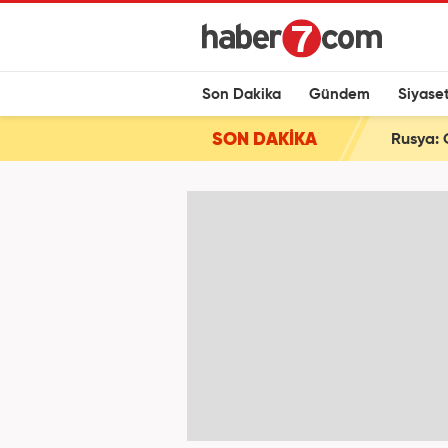
Son Dakika
Gündem
Siyase
SON DAKİKA
Rusya: 