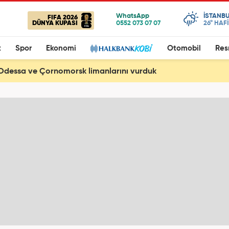
ISTANBU
FIFA 2026
DÜNYA KUPASI
26°
HAF
t
Spor
Ekonomi
Otomobil
Res
Odessa ve Çornomorsk limanlarını vurduk