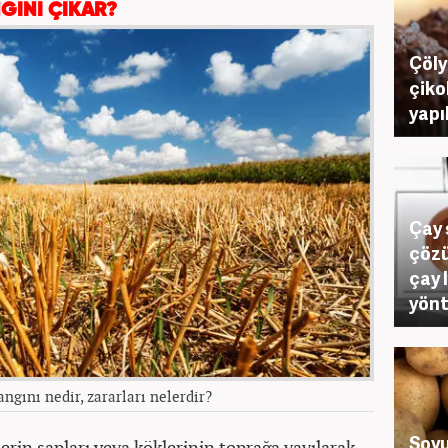
GINI ÇIKAR?
Çöly
çikol
yapı
Çay 
çözü
çay 
yön
ngını nedir, zararları nelerdir?
Soyu
lerin sapları veya köklerinin toprağa yayılarak