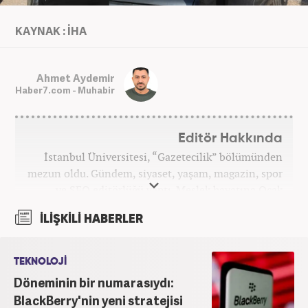
KAYNAK : İHA
Ahmet Aydemir
Haber7.com - Muhabir
Editör Hakkında
İstanbul Üniversitesi, “Gazetecilik” bölümünden
mezun oldu. Gündem, siyaset, yaşam, magazin, spor
ve SEO editörlüğü yaptı. Meslek hayatına Ocak
2024’ten beri Haber7’de devam ediyor.
İLİŞKİLİ HABERLER
TEKNOLOJİ
Döneminin bir numarasıydı:
BlackBerry'nin yeni stratejisi