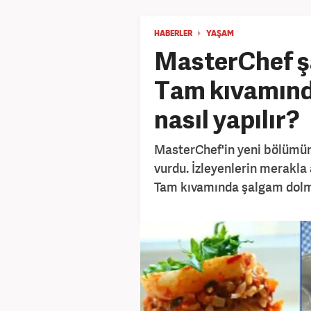
HABERLER
YAŞAM
MasterChef şa
Tam kıvamınd
nasıl yapılır?
MasterChef'in yeni bölümü
vurdu. İzleyenlerin merakla 
Tam kıvamında şalgam dolma