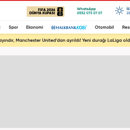
I
FIFA 2026
DÜNYA KUPASI
28
t
Spor
Ekonomi
Otomobil
Res
ayındır, Manchester United'dan ayrıldı! Yeni durağı LaLiga ol