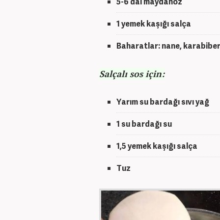
5-6 dal maydanoz
1 yemek kaşığı salça
Baharatlar: nane, karabiber
Salçalı sos için:
Yarım su bardağı sıvı yağ
1 su bardağı su
1,5 yemek kaşığı salça
Tuz