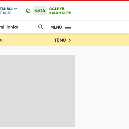
STANBUL
ÖĞLE'YE
4:04
°
AÇIK
KALAN SÜRE
mi İlanlar
MENÜ
du
TÜMÜ