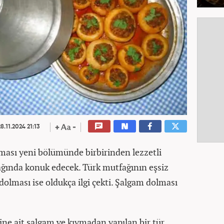
8.11.2024 21:13
ması yeni bölümünde birbirinden lezzetli
ağında konuk edecek. Türk mutfağının eşsiz
dolması ise oldukça ilgi çekti. Şalgam dolması
ne ait şalgam ve kıymadan yapılan bir tür