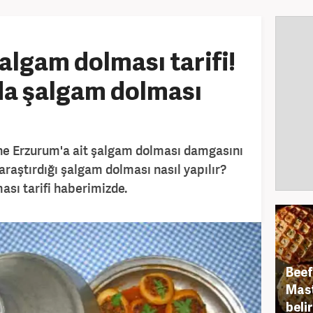
lgam dolması tarifi!
a şalgam dolması
ne Erzurum'a ait şalgam dolması damgasını
araştırdığı şalgam dolması nasıl yapılır?
sı tarifi haberimizde.
Beef
Mast
belir