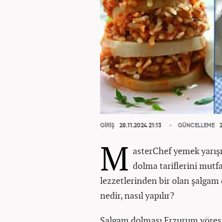
GİRİŞ
28.11.2024 21:13
GÜNCELLEME
2
M
asterChef yemek yarış
dolma tariflerini mutf
lezzetlerinden bir olan şalgam 
nedir, nasıl yapılır?
Şalgam dolması Erzurum yöresi