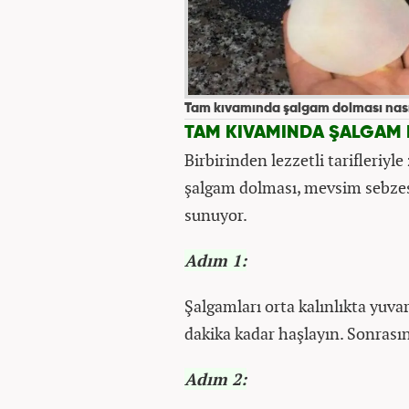
Tam kıvamında şalgam dolması nasıl
TAM KIVAMINDA ŞALGAM D
Birbirinden lezzetli tarifleriy
şalgam dolması, mevsim sebzesiy
sunuyor.
Adım 1:
Şalgamları orta kalınlıkta yuva
dakika kadar haşlayın. Sonras
Adım 2: