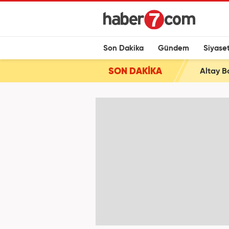
Son Dakika
Gündem
Siyase
SON DAKİKA
Altay B