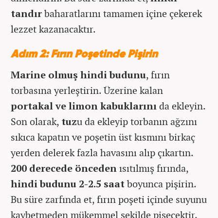
tandır
baharatlarını tamamen içine çekerek
lezzet kazanacaktır.
Adım 2: Fırın Poşetinde Pişirin
Marine olmuş hindi budunu
, fırın
torbasına yerleştirin. Üzerine kalan
portakal ve limon kabuklarını
da ekleyin.
Son olarak,
tuz
u da ekleyip torbanın ağzını
sıkıca kapatın ve poşetin üst kısmını birkaç
yerden delerek fazla havasını alıp çıkartın.
200 derecede önceden
ısıtılmış fırında,
hindi budunu
2-2.5 saat
boyunca pişirin.
Bu süre zarfında et, fırın poşeti içinde suyunu
kaybetmeden mükemmel şekilde pişecektir.