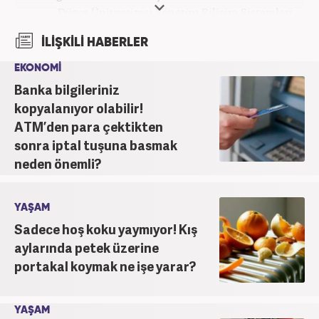
Düzce Üniversitesi Yönetim Bilişim Sistemleri
bölümünden mezun oldu. Kanal7 Medya Grubu’na
İLİŞKİLİ HABERLER
bağlı Haber7.com bünyesinde ‘SEO Editörü’
unvanıyla görev yapmaktadır.
EKONOMİ
Banka bilgileriniz
kopyalanıyor olabilir!
ATM’den para çektikten
sonra iptal tuşuna basmak
neden önemli?
YAŞAM
Sadece hoş koku yaymıyor! Kış
aylarında petek üzerine
portakal koymak ne işe yarar?
YAŞAM