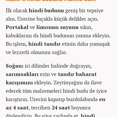
İlk olarak
hindi budunu
geniş bir tepsiye
alın. Üzerine bıçakla küçük delikler açın.
Portakal
ve
limonun suyunu
sıkın,
kabuklarını da hindi budunun yanına ekleyin.
Bu işlem,
hindi tandır
etinin daha yumuşak
ve lezzetli olmasını sağlar.
Soğan
ı iri dilimler halinde doğrayın,
sarımsakları
ezin ve
tandır baharat
karışımını
ekleyin. Zeytinyağını da ilave
ederek tüm malzemeleri hindi budu ile iyice
karıştırın. Üzerini kapatıp buzdolabında
en
az 4 saat
, tercihen
24 saat
boyunca
dinlendirin. Bu süre zarfında et,
hindi