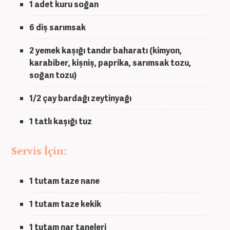
1 adet
kuru soğan
6 diş
sarımsak
2 yemek kaşığı
tandır baharatı
(kimyon,
karabiber, kişniş, paprika, sarımsak tozu,
soğan tozu)
1/2 çay bardağı
zeytinyağı
1 tatlı kaşığı
tuz
Servis İçin:
1 tutam
taze nane
1 tutam
taze kekik
1 tutam
nar taneleri