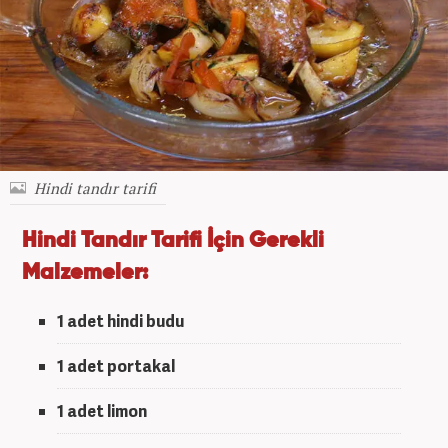
Hindi tandır tarifi
Hindi Tandır Tarifi
İçin Gerekli
Malzemeler:
1 adet
hindi budu
1 adet
portakal
1 adet
limon