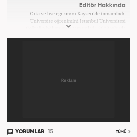
Editör Hakkında
Orta ve lise eğitimini Kayseri'de tamamladı.
Üniversite öğrenimini İstanbul Üniversitesi
Coğrafya bölümünde tamamladı. 2008 yılında
Haber7.com'da gazetecilik mesleğine ilk adımını
attı. 15 yıllık profesyonel editörlük kariyerinde tüm
kategorilerde görev yaptı. Meslek hayatına
Haber7.com'da 'Güncel/Siyaset Sorumlu Editörü'
olarak devam etmektedir.
15
YORUMLAR
TÜMÜ