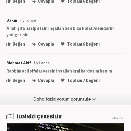
Beğen
Cevapla
Toplam
6
beğeni
Sakin
1 yıl önce
Allah şifa nasip etsin inşallah Sen bize Polat Alemdarin
yadigarisin
Beğen
Cevapla
Toplam
6
beğeni
Mehmet Akif
1 yıl önce
Rabbim acil şifalar versin inşallah kral kardeşim benim
Beğen
Cevapla
Toplam
7
beğeni
Daha fazla yorum görüntüle
İLGİNİZİ ÇEKEBİLİR
Makroo