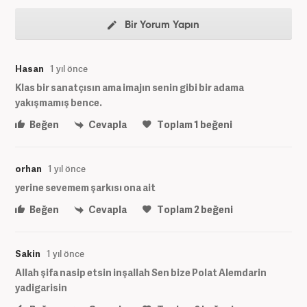
Bir Yorum Yapın
Hasan
1 yıl önce
Klas bir sanatçısın ama imajın senin gibi bir adama
yakışmamış bence.
Beğen
Cevapla
Toplam
1
beğeni
orhan
1 yıl önce
yerine sevemem şarkısı ona ait
Beğen
Cevapla
Toplam
2
beğeni
Sakin
1 yıl önce
Allah şifa nasip etsin inşallah Sen bize Polat Alemdarin
yadigarisin