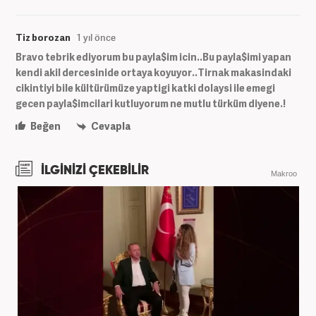
Tiz borozan
1 yıl önce
Bravo tebrik ediyorum bu payla$im icin..Bu payla$imi yapan
kendi akil dercesinide ortaya koyuyor..Tirnak makasindaki
cikintiyi bile kültürümüze yaptigi katki dolaysi ile emegi
gecen payla$imcilari kutluyorum ne mutlu türküm diyene.!
Beğen
Cevapla
İLGİNİZİ ÇEKEBİLİR
Makroo