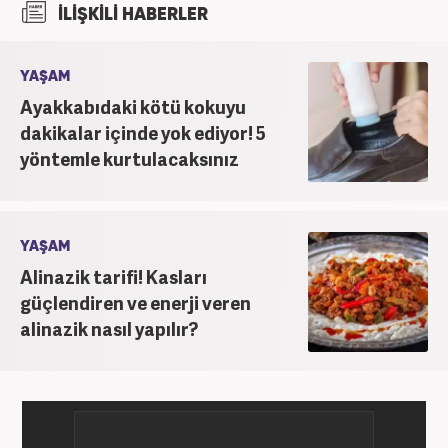
İLİŞKİLİ HABERLER
2017’den beri Kanal7 Medya Grubu’na bağlı
Haber7.com bünyesinde mesleki hayatına devam
etmektedir.
YAŞAM
Ayakkabıdaki kötü kokuyu
dakikalar içinde yok ediyor! 5
yöntemle kurtulacaksınız
YAŞAM
Alinazik tarifi! Kasları
güçlendiren ve enerji veren
alinazik nasıl yapılır?