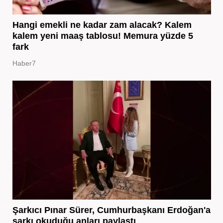
Hangi emekli ne kadar zam alacak? Kalem
kalem yeni maaş tablosu! Memura yüzde 5
fark
Haber7
Şarkıcı Pınar Sürer, Cumhurbaşkanı Erdoğan'a
şarkı okuduğu anları paylaştı