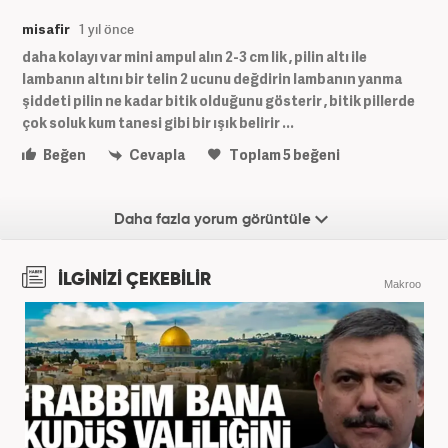
misafir
1 yıl önce
daha kolayı var mini ampul alın 2-3 cm lik , pilin altı ile
lambanın altını bir telin 2 ucunu değdirin lambanın yanma
şiddeti pilin ne kadar bitik olduğunu gösterir , bitik pillerde
çok soluk kum tanesi gibi bir ışık belirir ...
Beğen
Cevapla
Toplam
5
beğeni
Daha fazla yorum görüntüle
İLGİNİZİ ÇEKEBİLİR
Makroo