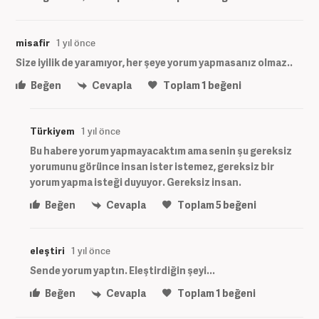
misafir
1 yıl önce
Size iyilik de yaramıyor, her şeye yorum yapmasanız olmaz..
Beğen
Cevapla
Toplam
1
beğeni
Türkiyem
1 yıl önce
Bu habere yorum yapmayacaktım ama senin şu gereksiz
yorumunu görünce insan ister istemez, gereksiz bir
yorum yapma isteği duyuyor. Gereksiz insan.
Beğen
Cevapla
Toplam
5
beğeni
eleştiri
1 yıl önce
Sende yorum yaptın. Eleştirdiğin şeyi...
Beğen
Cevapla
Toplam
1
beğeni