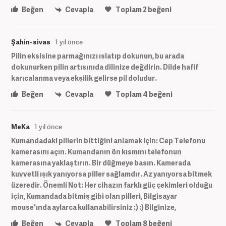
Beğen
Cevapla
Toplam
2
beğeni
Şahin-sivas
1 yıl önce
Pilin eksisine parmağınızı ıslatıp dokunun, bu arada
dokunurken pilin artısınıda dilinize değdirin. Dilde hafif
karıcalanma veya ekşilik gelirse pil doludur.
Beğen
Cevapla
Toplam
4
beğeni
MeKa
1 yıl önce
Kumandadaki pillerin bittiğini anlamak için: Cep Telefonu
kamerasını açın. Kumandanın ön kısmını telefonun
kamerasına yaklaştırın. Bir düğmeye basın. Kamerada
kuvvetli ışık yanıyorsa piller sağlamdır. Az yanıyorsa bitmek
üzeredir. Önemli Not: Her cihazın farklı güç çekimleri olduğu
için, Kumandada bitmiş gibi olan pilleri, Bilgisayar
mouse'ında aylarca kullanabilirsiniz :) :) Bilginize,
Beğen
Cevapla
Toplam
8
beğeni