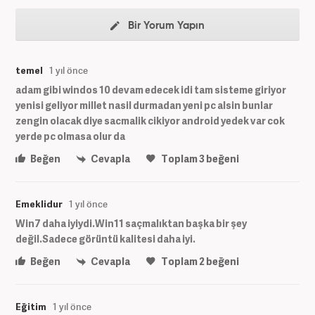
Bir Yorum Yapın
temel
1 yıl önce
adam gibi windos 10 devam edecek idi tam sisteme giriyor
yenisi geliyor millet nasil durmadan yeni pc alsin bunlar
zengin olacak diye sacmalik cikiyor android yedek var cok
yerde pc olmasa olur da
Beğen
Cevapla
Toplam
3
beğeni
Emeklidur
1 yıl önce
Win7 daha iyiydi.Win11 saçmalıktan başka bir şey
değil.Sadece görüntü kalitesi daha iyi.
Beğen
Cevapla
Toplam
2
beğeni
Eğitim
1 yıl önce