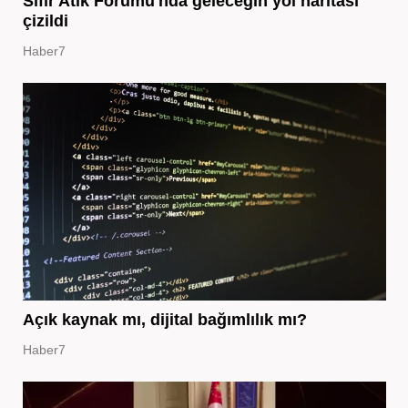
Sıfır Atık Forumu'nda geleceğin yol haritası
çizildi
Haber7
Açık kaynak mı, dijital bağımlılık mı?
Haber7