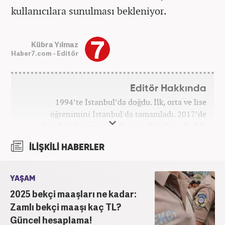
kullanıcılara sunulması bekleniyor.
Kübra Yılmaz
Haber7.com - Editör
Editör Hakkında
1994’te İstanbul’da doğdu. İlk, orta ve lise
öğrenimini İstanbul'da tamamladı. 2017’de
İstanbul Üniversitesi İletişim Fakültesi Halkla
İlişkiler ve Tanıtım bölümünden mezun oldu.
İLİŞKİLİ HABERLER
2017’den beri Kanal7 Medya Grubu’na bağlı
Haber7.com bünyesinde mesleki hayatına devam
etmektedir.
YAŞAM
2025 bekçi maaşları ne kadar:
Zamlı bekçi maaşı kaç TL?
Güncel hesaplama!