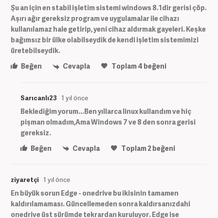
Şu an için en stabil işletim sistemi windows 8.1dir gerisi çöp.
Aşırı ağır gereksiz program ve uygulamalar ile cihazı
kullanılamaz hale getirip, yeni cihaz aldırmak gayeleri. Keşke
bağımsız bir ülke olabilseydik de kendi işletim sistemimizi
üretebilseydik.
Beğen
Cevapla
Toplam
4
beğeni
Sarıcanlı23
1 yıl önce
Beklediğim yorum...Ben yıllarca linux kullandım ve hiç
pişman olmadım,Ama Windows 7 ve 8 den sonra gerisi
gereksiz.
Beğen
Cevapla
Toplam
2
beğeni
ziyaretçi
1 yıl önce
En büyük sorun Edge - onedrive bu ikisinin tamamen
kaldırılamaması. Güncellemeden sonra kaldırsanızdahi
onedrive üst sürümde tekrardan kuruluyor. Edge ise