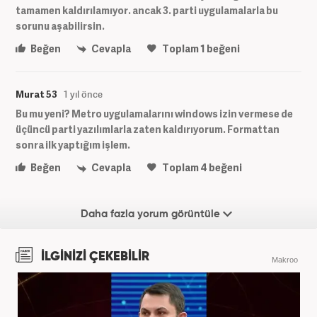
tamamen kaldırılamıyor. ancak 3. parti uygulamalarla bu
sorunu aşabilirsin.
Beğen
Cevapla
Toplam
1
beğeni
Murat 53
1 yıl önce
Bu mu yeni? Metro uygulamalarını windows izin vermese de
üçüncü parti yazılımlarla zaten kaldırıyorum. Formattan
sonra ilk yaptığım işlem.
Beğen
Cevapla
Toplam
4
beğeni
Daha fazla yorum görüntüle
İLGİNİZİ ÇEKEBİLİR
Makroo