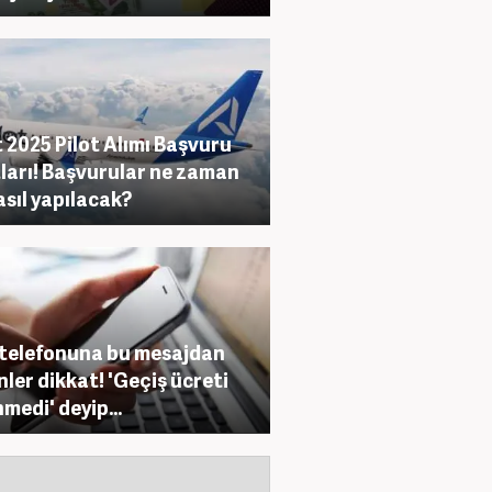
 2025 Pilot Alımı Başvuru
ları! Başvurular ne zaman
asıl yapılacak?
telefonuna bu mesajdan
nler dikkat! 'Geçiş ücreti
medi' deyip...