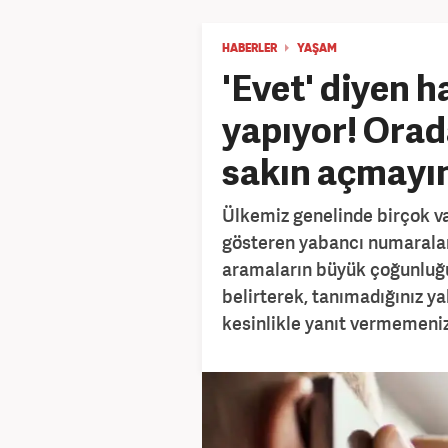
HABERLER
YAŞAM
'Evet' diyen h
yapıyor! Orad
sakın açmayı
Ülkemiz genelinde birçok va
gösteren yabancı numaraları
aramaların büyük çoğunluğu
belirterek, tanımadığınız y
kesinlikle yanıt vermemeniz