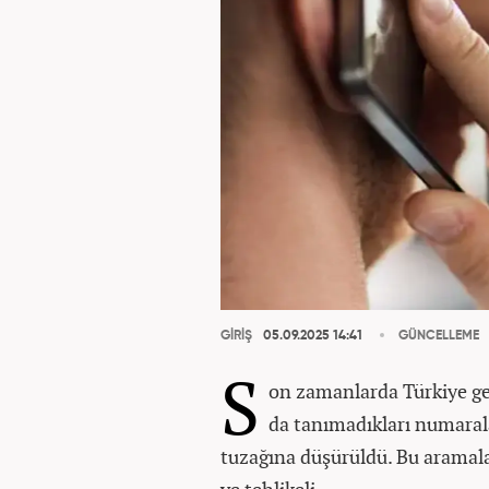
GİRİŞ
05.09.2025 14:41
GÜNCELLEME
S
on zamanlarda Türkiye gen
da tanımadıkları numarala
tuzağına düşürüldü. Bu aramala