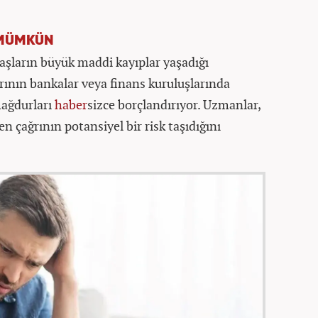
 MÜMKÜN
şların büyük maddi kayıplar yaşadığı
tlarının bankalar veya finans kuruluşlarında
mağdurları
haber
sizce borçlandırıyor. Uzmanlar,
 çağrının potansiyel bir risk taşıdığını