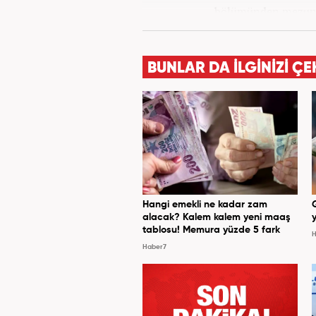
bölümünden mezun o
Haber7.co
BUNLAR DA İLGİNİZİ ÇE
Hangi emekli ne kadar zam
alacak? Kalem kalem yeni maaş
y
tablosu! Memura yüzde 5 fark
H
Haber7