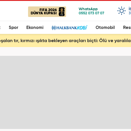
I
FIFA 2026
DÜNYA KUPASI
3
t
Spor
Ekonomi
Otomobil
Res
şalan tır, kırmızı ışıkta bekleyen araçları biçti: Ölü ve yaralıla