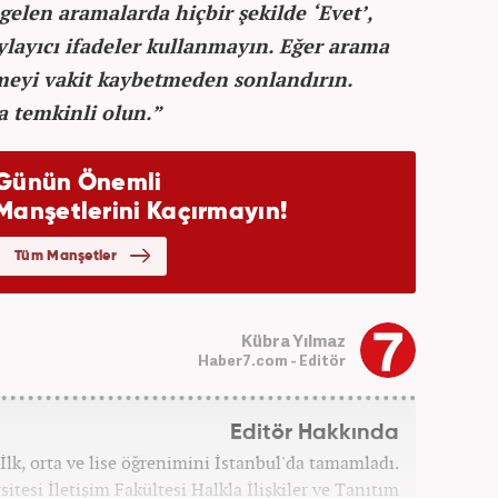
len aramalarda hiçbir şekilde ‘Evet’,
ylayıcı ifadeler kullanmayın. Eğer arama
şmeyi vakit kaybetmeden sonlandırın.
a temkinli olun.”
Kübra Yılmaz
Haber7.com - Editör
Editör Hakkında
İlk, orta ve lise öğrenimini İstanbul'da tamamladı.
itesi İletişim Fakültesi Halkla İlişkiler ve Tanıtım