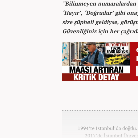
“Bilinmeyen numaralardan ge
‘Hayır’, ‘Doğrudur’ gibi ona
size şüpheli geldiyse, görü
Güvenliğiniz için her çağrıd
1994’te İstanbul’da doğdu. 
2017’de İstanbul Ünivers