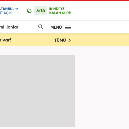
STANBUL
İKİNDİ'YE
3:16
1°
AÇIK
KALAN SÜRE
mi İlanlar
MENÜ
r var!
TÜMÜ