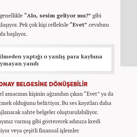
 genellikle
“Alo, sesim geliyor mu?”
gibi
şıyor. Pek çok kişi refleksle
“Evet”
cevabını
da başlıyor.
bilmeden yaptığı o yanlış para kaybına
 Uymayan yandı
E ONAY BELGESİNE DÖNÜŞEBİLİR
el amacının kişinin ağzından çıkan “Evet” ya da
etmek olduğunu belirtiyor. Bu ses kayıtları daha
jlanarak sahte belgeler oluşturulabiliyor.
ayınız varmış gibi göstererek adınıza kredi
iyor veya çeşitli finansal işlemler