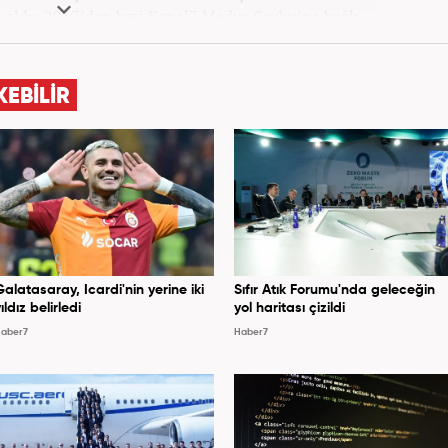
ldu. 2017’den beri Kanal7 Medya Grubu’na bağlı
m bünyesinde mesleki hayatına devam etmektedir.
KEBİLİR
Galatasaray, Icardi'nin yerine iki
Sıfır Atık Forumu'nda geleceğin
ıldız belirledi
yol haritası çizildi
aber7
Haber7