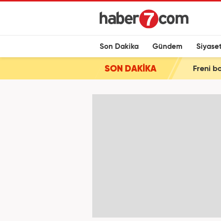
Son Dakika
Gündem
Siyase
SON DAKİKA
Freni bo