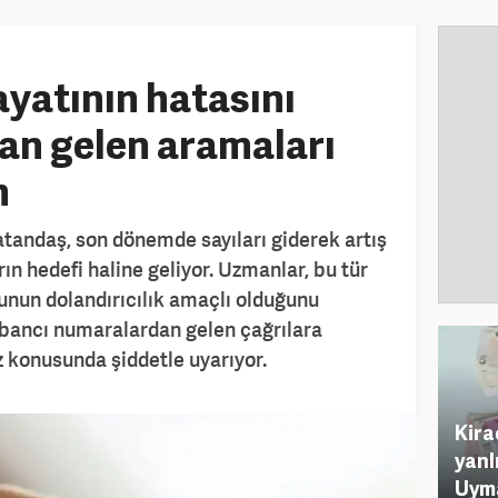
ayatının hatasını
an gelen aramaları
n
tandaş, son dönemde sayıları giderek artış
n hedefi haline geliyor. Uzmanlar, bu tür
nun dolandırıcılık amaçlı olduğunu
abancı numaralardan gelen çağrılara
 konusunda şiddetle uyarıyor.
Kira
yanl
Uym