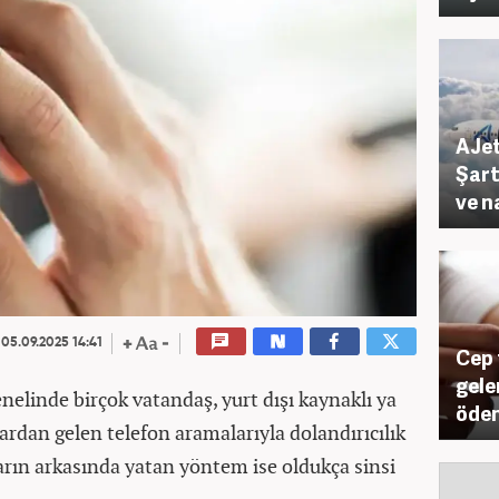
AJet
Şart
ve n
05.09.2025 14:41
Cep 
gele
elinde birçok vatandaş, yurt dışı kaynaklı ya
öden
rdan gelen telefon aramalarıyla dolandırıcılık
rın arkasında yatan yöntem ise oldukça sinsi