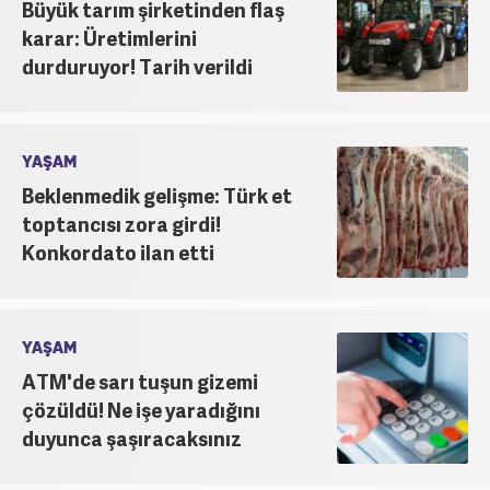
Büyük tarım şirketinden flaş
karar: Üretimlerini
durduruyor! Tarih verildi
YAŞAM
Beklenmedik gelişme: Türk et
toptancısı zora girdi!
Konkordato ilan etti
YAŞAM
ATM'de sarı tuşun gizemi
çözüldü! Ne işe yaradığını
duyunca şaşıracaksınız