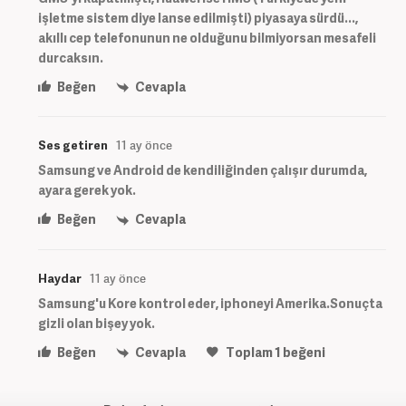
işletme sistem diye lanse edilmişti) piyasaya sürdü...,
akıllı cep telefonunun ne olduğunu bilmiyorsan mesafeli
durcaksın.
Beğen
Cevapla
Ses getiren
11 ay önce
Samsung ve Android de kendiliğinden çalışır durumda,
ayara gerek yok.
Beğen
Cevapla
Haydar
11 ay önce
Samsung'u Kore kontrol eder, iphoneyi Amerika.Sonuçta
gizli olan bişey yok.
Beğen
Cevapla
Toplam
1
beğeni