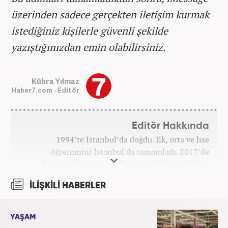
üzerinden sadece gerçekten iletişim kurmak
istediğiniz kişilerle güvenli şekilde
yazıştığınızdan emin olabilirsiniz.
Kübra Yılmaz
Haber7.com - Editör
Editör Hakkında
1994’te İstanbul’da doğdu. İlk, orta ve lise
öğrenimini İstanbul'da tamamladı. 2017’de
İstanbul Üniversitesi İletişim Fakültesi Halkla
İlişkiler ve Tanıtım bölümünden mezun oldu.
İLİŞKİLİ HABERLER
2017’den beri Kanal7 Medya Grubu’na bağlı
Haber7.com bünyesinde mesleki hayatına devam
etmektedir.
YAŞAM