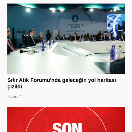
Sıfır Atık Forumu'nda geleceğin yol haritası
çizildi
Haber7