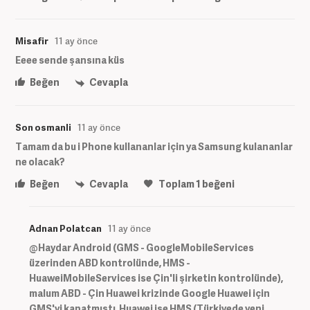
Misafir
11 ay önce
Eeee sende şansına küs
Beğen
Cevapla
Son osmanli
11 ay önce
Tamam da bu i Phone kullananlar için ya Samsung kulananlar
ne olacak?
Beğen
Cevapla
Toplam
1
beğeni
Adnan Polatcan
11 ay önce
@Haydar Android (GMS - GoogleMobileServices
üzerinden ABD kontrolünde, HMS -
HuaweiMobileServices ise Çin'li şirketin kontrolünde),
malum ABD - Çin Huawei krizinde Google Huawei için
GMS'yi kapatmıştı, Huawei ise HMS (Türkiyede yeni