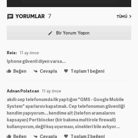
7
YORUMLAR
TÜMÜ
Bir Yorum Yapın
Reis:
11 ay önce
Iphone güvenli diyen varsa...
Beğen
Cevapla
Toplam
1
beğeni
Adnan Polatcan
11 ay önce
akıllı cep telefonumda ilk yaptığım "GMS - Google Mobile
System" ayarlarını kapatmak. Cep telefonumun güvenliği
kendim yapıyorum... kendime ait (telefon aramalarını
kapsayan) Portblocker (bir bakıma multirole firewall)
kullanıyorum, değil kuş uçurması, sinekleri bile avlıyor...
Beğen
Cevapla
Toplam
2
beğeni