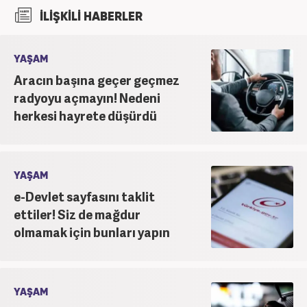
İlişkiler ve Tanıtım bölümünden mezun oldu.
İLİŞKİLİ HABERLER
2017’den beri Kanal7 Medya Grubu’na bağlı
Haber7.com bünyesinde mesleki hayatına devam
etmektedir.
YAŞAM
Aracın başına geçer geçmez
radyoyu açmayın! Nedeni
herkesi hayrete düşürdü
YAŞAM
e-Devlet sayfasını taklit
ettiler! Siz de mağdur
olmamak için bunları yapın
YAŞAM