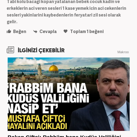
Tabi kolu bacagi kopan yatalanan bebek cocuk kadin ve
erkeklerin aci veren sesleri 1 kase yemek icin aci cekenlerin
sesleri yakinlarini kaybedenlerin feryatari zil sesi olarak
gelir.
Beğen
Cevapla
Toplam
1
beğeni
İLGİNİZİ ÇEKEBİLİR
Makroo