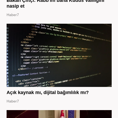
Bakan Çiftçi: Rabb'im bana Kudüs Valiliğini
nasip et
Haber7
Açık kaynak mı, dijital bağımlılık mı?
Haber7