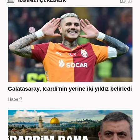
İLGİNİZİ ÇEKEBİLİR
Makroo
Galatasaray, Icardi'nin yerine iki yıldız belirledi
Haber7