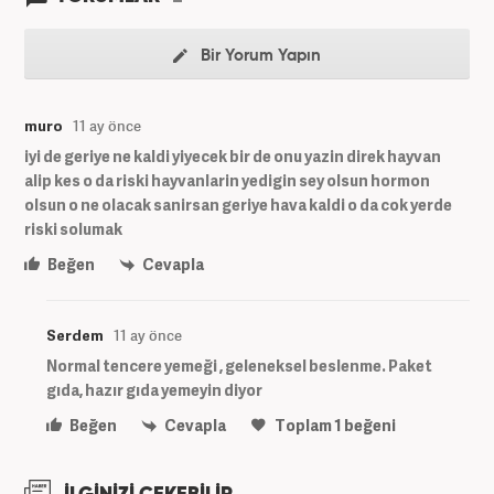
Bir Yorum Yapın
muro
11 ay önce
iyi de geriye ne kaldi yiyecek bir de onu yazin direk hayvan
alip kes o da riski hayvanlarin yedigin sey olsun hormon
olsun o ne olacak sanirsan geriye hava kaldi o da cok yerde
riski solumak
Beğen
Cevapla
Serdem
11 ay önce
Normal tencere yemeği , geleneksel beslenme. Paket
gıda, hazır gıda yemeyin diyor
Beğen
Cevapla
Toplam
1
beğeni