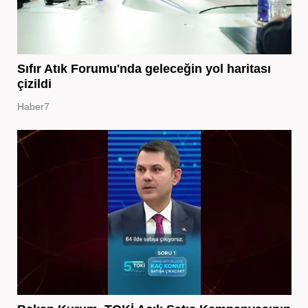
Sıfır Atık Forumu'nda geleceğin yol haritası
çizildi
Haber7