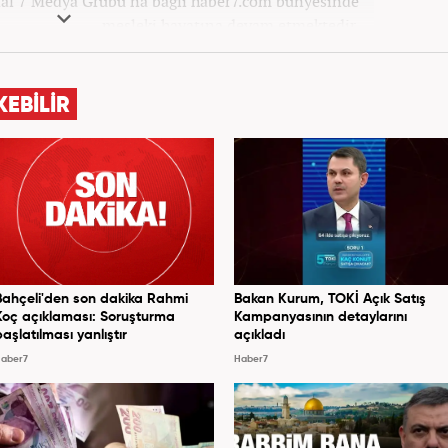
l 7 Medya Grubu'na bağlı haber7.com bünyesinde
mesleki hayatına devam etmektedir.
KEBİLİR
Bahçeli'den son dakika Rahmi
Bakan Kurum, TOKİ Açık Satış
Koç açıklaması: Soruşturma
Kampanyasının detaylarını
başlatılması yanlıştır
açıkladı
aber7
Haber7