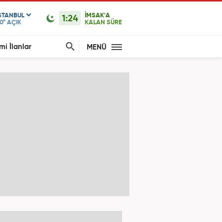
STANBUL
İMSAK'A
1:24
0°
AÇIK
KALAN SÜRE
mi İlanlar
MENÜ