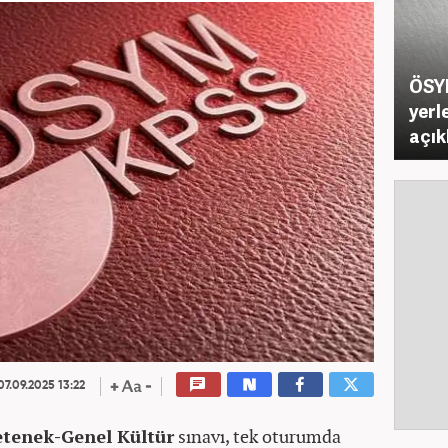
ÖSY
yerl
açık
7.09.2025 13:22
etenek-Genel Kültür
sınavı, tek oturumda