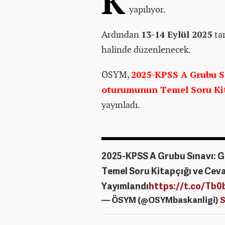
K
yapılıyor.
Ardından
13-14 Eylül 2025
ta
halinde düzenlenecek.
ÖSYM,
2025-KPSS A Grubu S
oturumunun Temel Soru Kit
yayınladı.
2025-KPSS A Grubu Sınavı: 
Temel Soru Kitapçığı ve Cev
Yayımlandı
https://t.co/Tb
— ÖSYM (@OSYMbaskanligi)
S