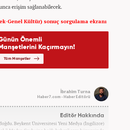
unca erişim sağlanabilecek.
ek-Genel Kültür) sonuç sorgulama ekranı
İbrahim Turna
Haber7.com - Haber Editörü
Editör Hakkında
doğdu. Beykent Üniversitesi Yeni Medya (İngilizce)