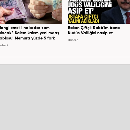
Hangi emekli ne kadar zam
Bakan Çiftçi: Rabb'im bana
alacak? Kalem kalem yeni maaş
Kudüs Valiliğini nasip et
tablosu! Memura yüzde 5 fark
Haber7
aber7