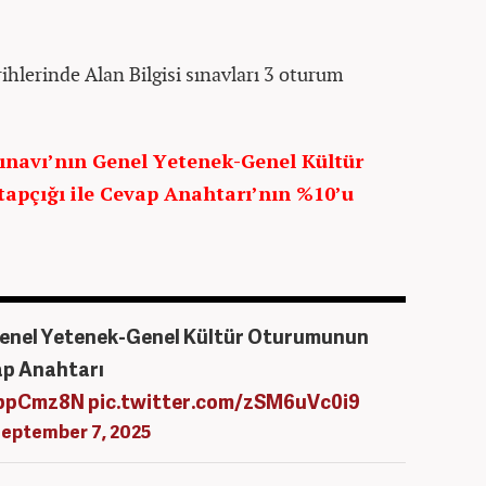
rihlerinde Alan Bilgisi sınavları 3 oturum
ınavı’nın Genel Yetenek-Genel Kültür
apçığı ile Cevap Anahtarı’nın %10’u
Genel Yetenek-Genel Kültür Oturumunun
ap Anahtarı
0bpCmz8N
pic.twitter.com/zSM6uVc0i9
eptember 7, 2025