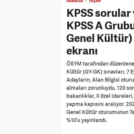
HABERLER
YAŞAM
KPSS sorular 
KPSS A Grubu
Genel Kültür
ekranı
ÖSYM tarafından düzenlene
Kültür (GY-GK) sınavları, 7 
Adayların, Alan Bilgisi otur
almaları zorunluydu. 120 so
bakanlıklar, il özel idareleri
yapma kapısını aralıyor. 2
Genel Kültür oturumunun Te
%10’u yayınlandı.