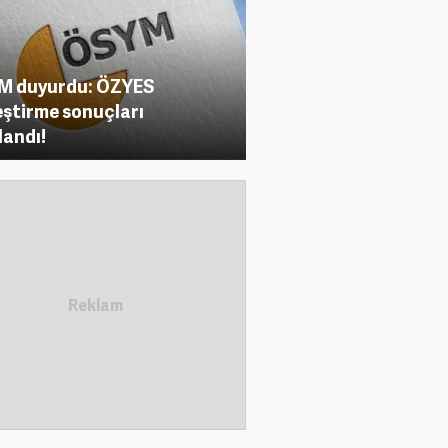
M duyurdu: ÖZYES
eştirme sonuçları
landı!