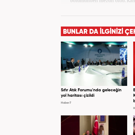
bölümünden mezun oldu. Kana
BUNLAR DA İLGİNİZİ ÇE
Sıfır Atık Forumu'nda geleceğin
yol haritası çizildi
Haber7
H