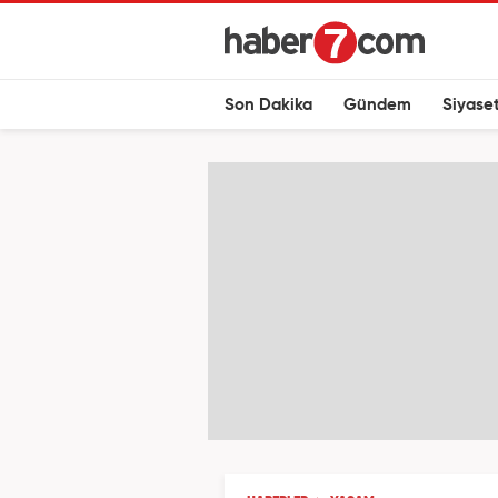
Son Dakika
Gündem
Siyase