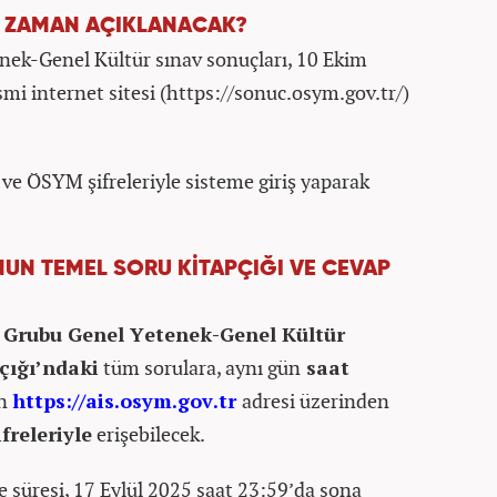
E ZAMAN AÇIKLANACAK?
ek-Genel Kültür sınav sonuçları, 10 Ekim
 internet sitesi (https://sonuc.osym.gov.tr/)
 ve ÖSYM şifreleriyle sisteme giriş yaparak
UN TEMEL SORU KİTAPÇIĞI VE CEVAP
 Grubu Genel Yetenek-Genel Kültür
çığı’ndaki
tüm sorulara, aynı gün
saat
in
https://ais.osym.gov.tr
adresi üzerinden
freleriyle
erişebilecek.
 süresi, 17 Eylül 2025 saat 23:59’da sona