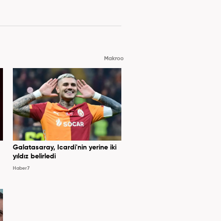
Makroo
Galatasaray, Icardi'nin yerine iki
yıldız belirledi
Haber7