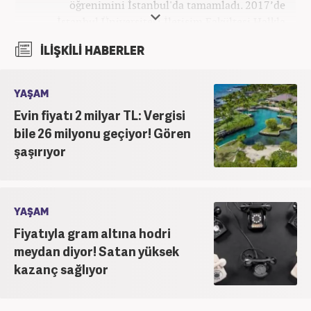
öğrenimini İstanbul'da tamamladı. 2017’de
İstanbul Üniversitesi İletişim Fakültesi Halkla
İlişkiler ve Tanıtım bölümünden mezun oldu.
İLİŞKİLİ HABERLER
2017’den beri Kanal7 Medya Grubu’na bağlı
Haber7.com bünyesinde mesleki hayatına devam
etmektedir.
YAŞAM
Evin fiyatı 2 milyar TL: Vergisi
bile 26 milyonu geçiyor! Gören
şaşırıyor
YAŞAM
Fiyatıyla gram altına hodri
meydan diyor! Satan yüksek
kazanç sağlıyor