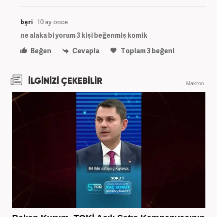
bşri
10 ay önce
ne alaka bi yorum 3 kişi beğenmiş komik
Beğen
Cevapla
Toplam
3
beğeni
İLGİNİZİ ÇEKEBİLİR
Makroo