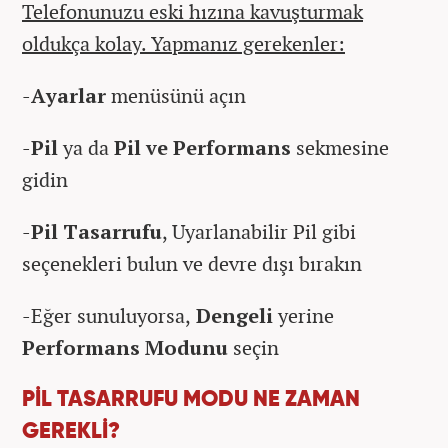
Telefonunuzu eski hızına kavuşturmak
oldukça kolay. Yapmanız gerekenler:
-
Ayarlar
menüsünü açın
-
Pil
ya da
Pil ve Performans
sekmesine
gidin
-
Pil Tasarrufu
, Uyarlanabilir Pil gibi
seçenekleri bulun ve devre dışı bırakın
-Eğer sunuluyorsa,
Dengeli
yerine
Performans Modunu
seçin
PİL TASARRUFU MODU NE ZAMAN
GEREKLİ?