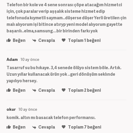
Telefon bir kole ve 4 sene sonrası çöpe atacağım hizmetci
için, çok paralar verip aşşalık sisteme hizmet edip
telefonuda kıymetli saymam..düşerse düşer Yerli üretilen çin
malı alıyorum işi bitince atıryp yeni model alıyorum gayette
başarılı..elma,samsung...bir birinden farkı yok
Beğen
Cevapla
Toplam
1
beğeni
Adam
10 ay önce
Tasarruf su bu hıkaye. 3,4 senede ölüyo sistem böle. Artık.
Uzun yıllar kullanacak ürün yok ..geri dönüşüm seklınde
yapılıyo hersey.
Beğen
Cevapla
Toplam
2
beğeni
okur
10 ay önce
komik. altın mı basacak telefon performansı.
Beğen
Cevapla
Toplam
7
beğeni