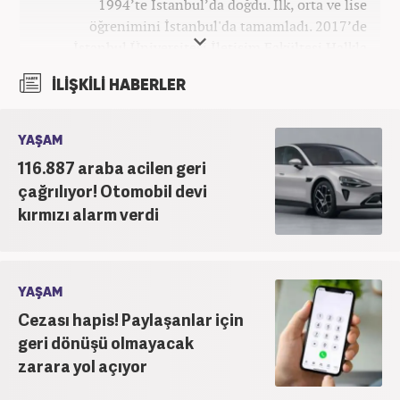
1994’te İstanbul’da doğdu. İlk, orta ve lise
öğrenimini İstanbul'da tamamladı. 2017’de
İstanbul Üniversitesi İletişim Fakültesi Halkla
İlişkiler ve Tanıtım bölümünden mezun oldu.
İLİŞKİLİ HABERLER
2017’den beri Kanal7 Medya Grubu’na bağlı
Haber7.com bünyesinde mesleki hayatına devam
etmektedir.
YAŞAM
116.887 araba acilen geri
çağrılıyor! Otomobil devi
kırmızı alarm verdi
YAŞAM
Cezası hapis! Paylaşanlar için
geri dönüşü olmayacak
zarara yol açıyor