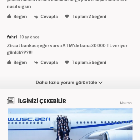
nasıl sığsın
Beğen
Cevapla
Toplam
2
beğeni
fahri
10 ay önce
Ziraat bankası; eğer varsa ATM'de bana 30 000 TL veriyor
günlük???!!!
Beğen
Cevapla
Toplam
5
beğeni
Daha fazla yorum görüntüle
İLGİNİZİ ÇEKEBİLİR
Makroo