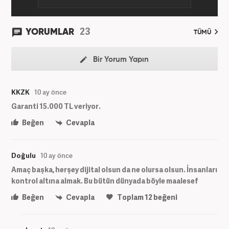
23
YORUMLAR
TÜMÜ
Bir Yorum Yapın
KKZK
10 ay önce
Garanti 15.000 TL veriyor.
Beğen
Cevapla
Doğulu
10 ay önce
Amaç başka, herşey dijital olsun da ne olursa olsun. İnsanları
kontrol altına almak. Bu bütün dünyada böyle maalesef
Beğen
Cevapla
Toplam
12
beğeni