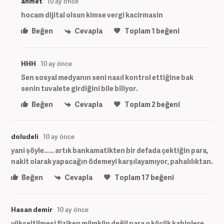
ahmet
10 ay önce
hocam dijital olsun kimse vergi kacirmasin
Beğen
Cevapla
Toplam
1
beğeni
HHH
10 ay önce
Sen sosyal medyanın seni nasıl kontrol ettiğine bak
senin tuvalete girdiğini bile biliyor.
Beğen
Cevapla
Toplam
2
beğeni
doludeli
10 ay önce
yani şöyle..... artık bankamatikten bir defada çektiğin para,
nakit olarak yapacağın ödemeyi karşılayamıyor, pahalılıktan.
Beğen
Cevapla
Toplam
17
beğeni
Hasan demir
10 ay önce
yükseltilmesi fiziken mümkün değil para o küçük kabinlere