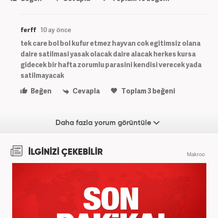
ferff
10 ay önce
tek care bol bol kufur etmez hayvan cok egitimsiz olana
daire satilmasi yasak olacak daire alacak herkes kursa
gidecek bir hafta zorumlu parasini kendisi verecek yada
satilmayacak
Beğen
Cevapla
Toplam
3
beğeni
Daha fazla yorum görüntüle
İLGİNİZİ ÇEKEBİLİR
Makroo