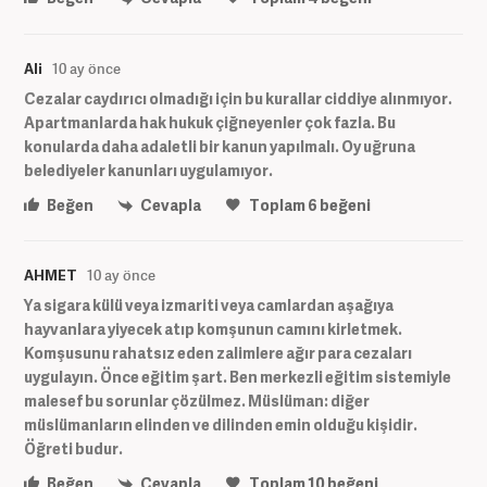
Ali
10 ay önce
Cezalar caydırıcı olmadığı için bu kurallar ciddiye alınmıyor.
Apartmanlarda hak hukuk çiğneyenler çok fazla. Bu
konularda daha adaletli bir kanun yapılmalı. Oy uğruna
belediyeler kanunları uygulamıyor.
Beğen
Cevapla
Toplam
6
beğeni
AHMET
10 ay önce
Ya sigara külü veya izmariti veya camlardan aşağıya
hayvanlara yiyecek atıp komşunun camını kirletmek.
Komşusunu rahatsız eden zalimlere ağır para cezaları
uygulayın. Önce eğitim şart. Ben merkezli eğitim sistemiyle
malesef bu sorunlar çözülmez. Müslüman: diğer
müslümanların elinden ve dilinden emin olduğu kişidir.
Öğreti budur.
Beğen
Cevapla
Toplam
10
beğeni