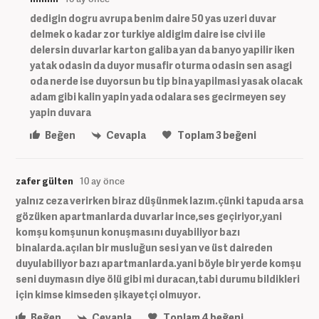
dedigin dogru avrupa benim daire 50 yas uzeri duvar
delmek o kadar zor turkiye aldigim daire ise civi ile
delersin duvarlar karton galiba yan da banyo yapilir iken
yatak odasin da duyor musafir oturma odasin sen asagi
oda nerde ise duyorsun bu tip bina yapilmasi yasak olacak
adam gibi kalin yapin yada odalara ses gecirmeyen sey
yapin duvara
Beğen
Cevapla
Toplam
3
beğeni
zafer gülten
10 ay önce
yalnız ceza verirken biraz düşünmek lazım.çünki tapuda arsa
gözüken apartmanlarda duvarlar ince,ses geçiriyor,yani
komşu komşunun konuşmasını duyabiliyor bazı
binalarda.açılan bir musluğun sesi yan ve üst daireden
duyulabiliyor bazı apartmanlarda.yani böyle bir yerde komşu
seni duymasın diye ölü gibi mi duracan,tabi durumu bildikleri
için kimse kimseden şikayetçi olmuyor.
Beğen
Cevapla
Toplam
4
beğeni