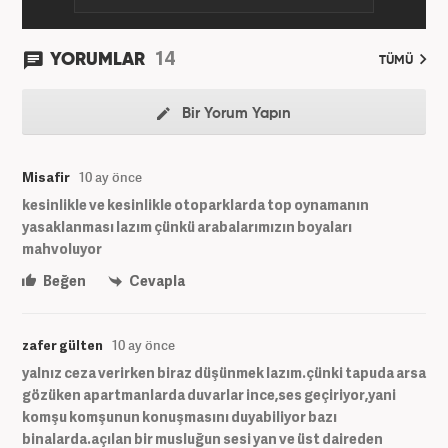
14
YORUMLAR
TÜMÜ
Bir Yorum Yapın
Misafir
10 ay önce
kesinlikle ve kesinlikle otoparklarda top oynamanın
yasaklanması lazım çünkü arabalarımızın boyaları
mahvoluyor
Beğen
Cevapla
zafer gülten
10 ay önce
yalnız ceza verirken biraz düşünmek lazım.çünki tapuda arsa
gözüken apartmanlarda duvarlar ince,ses geçiriyor,yani
komşu komşunun konuşmasını duyabiliyor bazı
binalarda.açılan bir musluğun sesi yan ve üst daireden