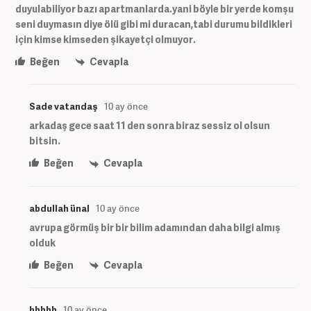
duyulabiliyor bazı apartmanlarda.yani böyle bir yerde komşu
seni duymasın diye ölü gibi mi duracan,tabi durumu bildikleri
için kimse kimseden şikayetçi olmuyor.
Beğen
Cevapla
Sade vatandaş
10 ay önce
arkadaş gece saat 11 den sonra biraz sessiz ol olsun
bitsin.
Beğen
Cevapla
abdullah ünal
10 ay önce
avrupa görmüş bir bir bilim adamından daha bilgi almış
olduk
Beğen
Cevapla
hhhhh
10 ay önce