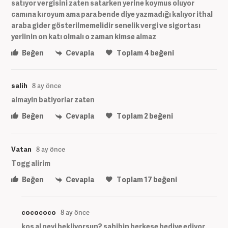
satıyor vergisini zaten satarken yerine koymus oluyor
camına kıroyum ama para bende diye yazmadığı kalıyor ithal
araba gider gösterilmemelidir senelik vergi ve sigortası
yerlinin on katı olmalı o zaman kimse almaz
Beğen
Cevapla
Toplam
4
beğeni
salih
8 ay önce
almayin batiyorlar zaten
Beğen
Cevapla
Toplam
2
beğeni
Vatan
8 ay önce
Togg alirim
Beğen
Cevapla
Toplam
17
beğeni
cocococo
8 ay önce
kos al neyi bekliyorsun? sahibin herkese hediye ediyor