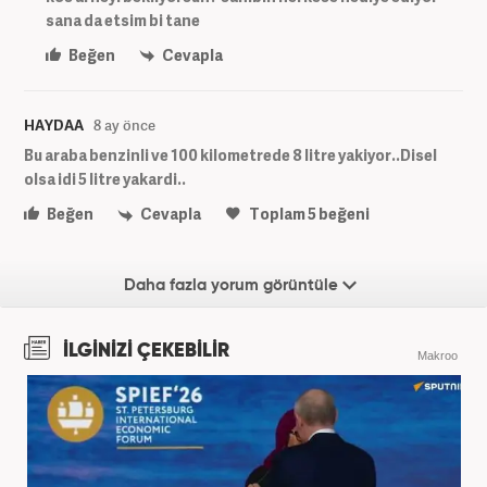
sana da etsim bi tane
Beğen
Cevapla
HAYDAA
8 ay önce
Bu araba benzinli ve 100 kilometrede 8 litre yakiyor..Disel
olsa idi 5 litre yakardi..
Beğen
Cevapla
Toplam
5
beğeni
Daha fazla yorum görüntüle
İLGİNİZİ ÇEKEBİLİR
Makroo