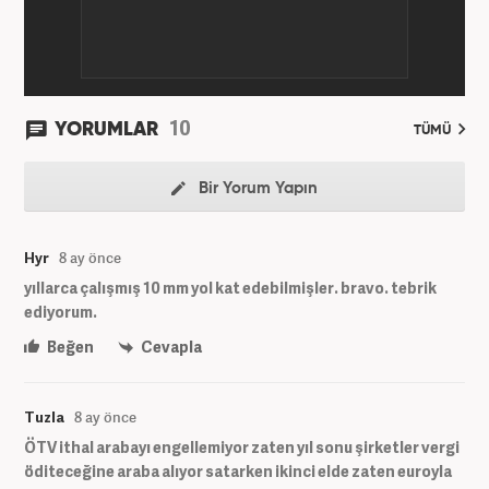
10
YORUMLAR
TÜMÜ
Bir Yorum Yapın
Hyr
8 ay önce
yıllarca çalışmış 10 mm yol kat edebilmişler. bravo. tebrik
ediyorum.
Beğen
Cevapla
Tuzla
8 ay önce
ÖTV ithal arabayı engellemiyor zaten yıl sonu şirketler vergi
öditeceğine araba alıyor satarken ikinci elde zaten euroyla