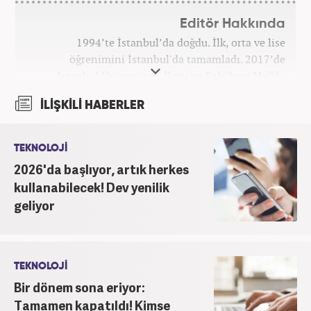
Editör Hakkında
1994’te İstanbul’da doğdu. İlk, orta ve lise
öğrenimini İstanbul'da tamamladı. 2017’de
İstanbul Üniversitesi İletişim Fakültesi Halkla
İlişkiler ve Tanıtım bölümünden mezun oldu.
İLİŞKİLİ HABERLER
2017’den beri Kanal7 Medya Grubu’na bağlı
Haber7.com bünyesinde mesleki hayatına devam
etmektedir.
TEKNOLOJİ
2026'da başlıyor, artık herkes
kullanabilecek! Dev yenilik
geliyor
TEKNOLOJİ
Bir dönem sona eriyor:
Tamamen kapatıldı! Kimse