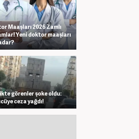
or Maaşları 2026 Zamlı
mlar! Yeni doktor maaşları
adar?
ikte görenler şoke oldu:
cüye ceza yağdı!