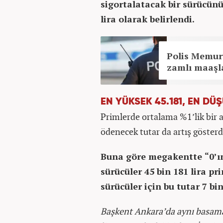
sigortalatacak bir sürücün
lira olarak belirlendi.
Polis Memuru
zamlı maaşla
EN YÜKSEK 45.181, EN DÜŞ
Primlerde ortalama %1’lik bir a
ödenecek tutar da artış gösterd
Buna göre megakentte “0’ın
sürücüler 45 bin 181 lira p
sürücüler için bu tutar 7 bin
Başkent Ankara’da aynı basamakl