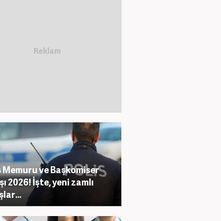
s Memuru ve Başkomiser
ı 2026! İşte, yeni zamlı
lar...