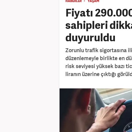
HABERLER
YAŞAM
Fiyatı 290.000
sahipleri dikk
duyuruldu
Zorunlu trafik sigortasına ili
düzenlemeyle birlikte en düş
risk seviyesi yüksek bazı ti
liranın üzerine çıktığı görül