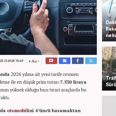
Dokt
Raka
ne k
23.12.2025 10:49
sında
2026 yılına ait yeni tarife resmen
Traf
leme ile en düşük prim tutarı
7.530 liraya
Sürü
bunun yüksek olduğu bazı ticari araçlarda bu
raktı.
’da
otomobil
ini 4’üncü basamaktan