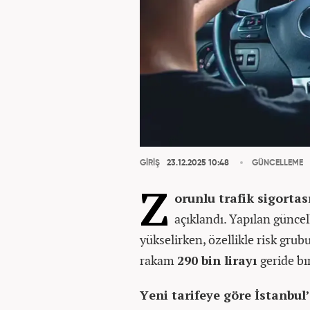
GİRİŞ
23.12.2025 10:48
GÜNCELLEME
Z
orunlu trafik sigorta
açıklandı. Yapılan güncel
yükselirken, özellikle risk gru
rakam
290 bin lirayı
geride bı
Yeni tarifeye göre İstanbul