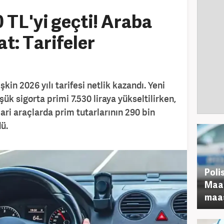
 TL'yi geçti! Araba
at: Tarifeler
şkin 2026 yılı tarifesi netlik kazandı. Yeni
ük sigorta primi 7.530 liraya yükseltilirken,
cari araçlarda prim tutarlarının 290 bin
dü.
Poli
Maaş
maaş