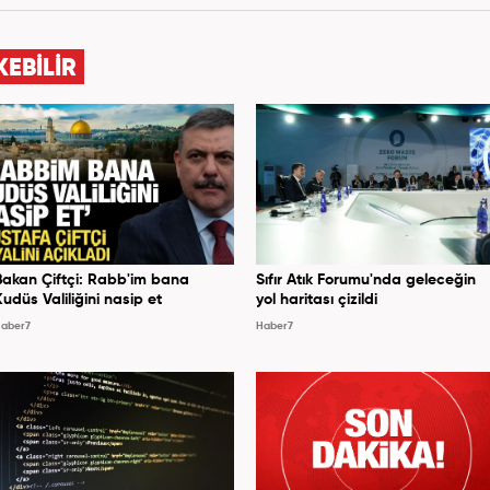
m bünyesinde mesleki hayatına devam etmektedir.
KEBİLİR
Bakan Çiftçi: Rabb'im bana
Sıfır Atık Forumu'nda geleceğin
Kudüs Valiliğini nasip et
yol haritası çizildi
aber7
Haber7