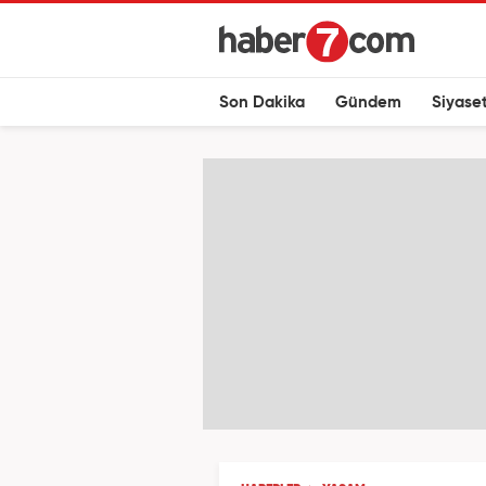
Son Dakika
Gündem
Siyase