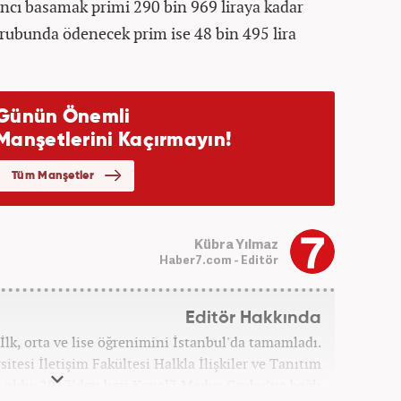
ıncı basamak primi 290 bin 969 liraya kadar
k grubunda ödenecek prim ise 48 bin 495 lira
Kübra Yılmaz
Haber7.com - Editör
Editör Hakkında
İlk, orta ve lise öğrenimini İstanbul'da tamamladı.
itesi İletişim Fakültesi Halkla İlişkiler ve Tanıtım
ldu. 2017’den beri Kanal7 Medya Grubu’na bağlı