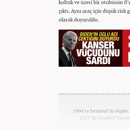
koltuk ve üzeri bir otobüsün 0’
çıktı. Aynı araç için düşük ris
olarak duyuruldu.
1994’te İstanbul’da doğdu. 
2017’de İstanbul Ünivers
bölümünden mezun o