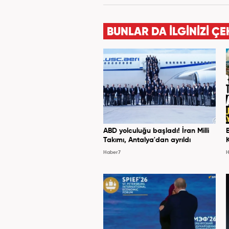
Haber7.co
BUNLAR DA İLGİNİZİ ÇE
ABD yolculuğu başladı! İran Milli
Takımı, Antalya'dan ayrıldı
Haber7
H