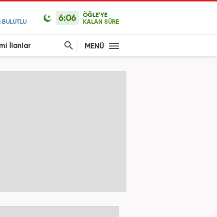
ÖĞLE'YE
6:06
 BULUTLU
KALAN SÜRE
mi İlanlar
MENÜ