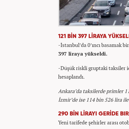
121 BİN 397 LİRAYA YÜKSEL
-İstanbul’da 0’ıncı basamak bir
397 liraya yükseldi.
-Düşük riskli gruptaki taksiler 
hesaplandı.
Ankara’da taksilerde primler 117
İzmir’de ise 114 bin 526 lira ile
290 BİN LİRAYI GERİDE BIR
Yeni tarifede şehirler arası otob