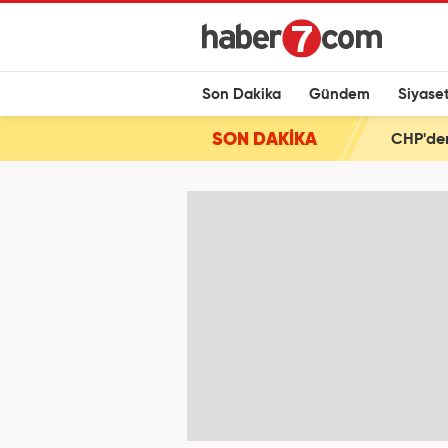
Son Dakika
Gündem
Siyase
SON DAKİKA
CHP'den