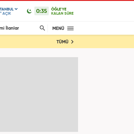
STANBUL
ÖĞLE'YE
0:35
°
AÇIK
KALAN SÜRE
mi İlanlar
MENÜ
TÜMÜ