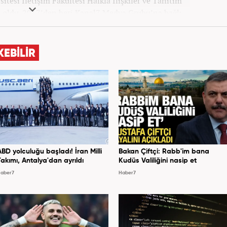
itesi İletişim Fakültesi Halkla İlişkiler ve Tanıtım
ldu. 2017’den beri Kanal7 Medya Grubu’na bağlı
m bünyesinde mesleki hayatına devam etmektedir.
KEBİLİR
ABD yolculuğu başladı! İran Milli
Bakan Çiftçi: Rabb'im bana
Takımı, Antalya'dan ayrıldı
Kudüs Valiliğini nasip et
aber7
Haber7