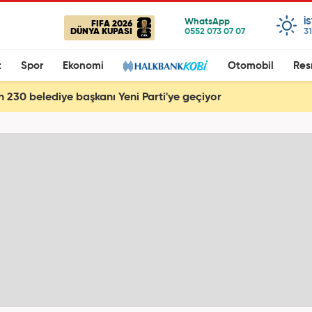
I
FIFA 2026
DÜNYA KUPASI
31
t
Spor
Ekonomi
Otomobil
Res
 230 belediye başkanı Yeni Parti'ye geçiyor