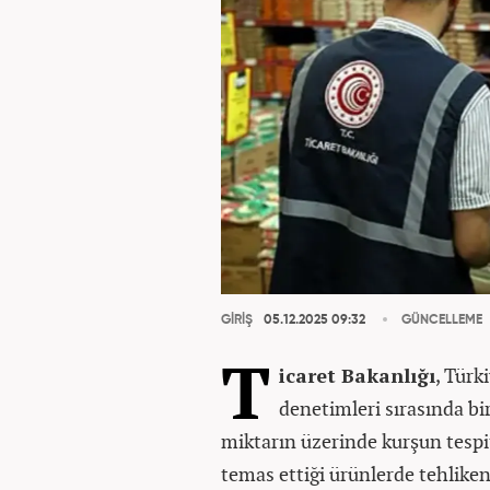
GİRİŞ
05.12.2025 09:32
GÜNCELLEME
T
icaret Bakanlığı
, Türk
denetimleri sırasında b
miktarın üzerinde kurşun tespit
temas ettiği ürünlerde tehlike