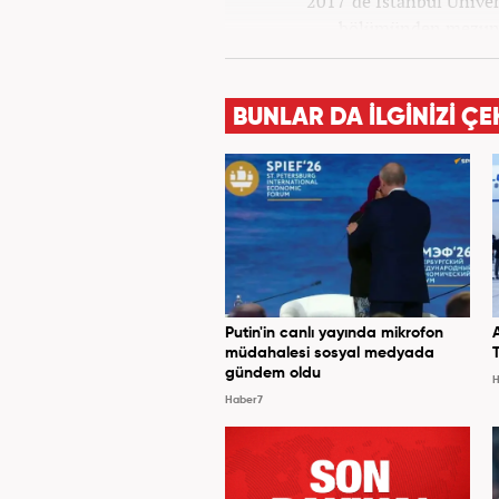
2017’de İstanbul Ünivers
bölümünden mezun o
Haber7.co
BUNLAR DA İLGİNİZİ ÇE
Putin'in canlı yayında mikrofon
müdahalesi sosyal medyada
gündem oldu
H
Haber7