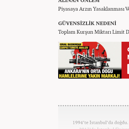
ALINAN ÖNLEM
Piyasaya Arzın Yasaklanması 
GÜVENSİZLİK NEDENİ
Toplam Kurşun Miktarı Limit D
1994’te İstanbul’da doğdu. 