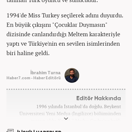
1994'de Miss Turkey seçilerek adını duyurdu.
En büyük çıkışını "Çocuklar Duymasın"
dizisinde canlandırdığı Meltem karakteriyle
yaptı ve Türkiye'nin en sevilen isimlerinden
biri haline geldi.
İbrahim Turna
Haber7.com - Haber Editörü
Editör Hakkında
1996 yılında İstanbul'da doğdu. Beykent
Üniversitesi Yeni Medya (İngilizce) bölümünden
mezun oldu. Kanal 7 Medya Grubu'na bağlı
haber7.com bünyesinde mesleki hayatına devam