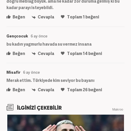
doğru meblağ büyük. ama ne kadar zor duruma gelmiş ki bu
kadar parayı isteyebildi.
Beğen
Cevapla
Toplam
1
beğeni
Gençcocuk
6 ay önce
bu kadın yagmurlu havada su vermez insana
Beğen
Cevapla
Toplam
14
beğeni
Misafir
6 ay önce
Merak ettim. Türkiyede kim seviyor bu bayanı
Beğen
Cevapla
Toplam
26
beğeni
İLGİNİZİ ÇEKEBİLİR
Makroo