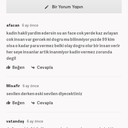
Bir Yorum Yapın
afacan
6 ay önce
kadin hakli yardim edersin su an face cok yerde kaz avlayan
cok insan var gercek mi dogru mu bilinmiyor yuzde 99 kim
olsa o kadar para vermez belki olay dogru olur bir insan verir
her seye insanlar artik inanmiyor kadin vermez zorunda
degil
Beğen
Cevapla
Misafir
6 ay önce
sevilen derken eski sevilen diyecektiniz
Beğen
Cevapla
vatandaş
6 ay önce