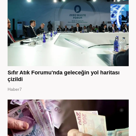
Sıfır Atık Forumu'nda geleceğin yol haritası
çizildi
Haber7