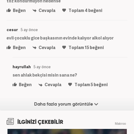
toz kondurmuyon nedense
Beğen
Cevapla
Toplam
4
beğeni
cesur
5 ay önce
evli çocuklu gice başkasının evinde kalıyor alkol alıyor
Beğen
Cevapla
Toplam
15
beğeni
hayrullah
5 ay önce
sen ahlak bekçisi misin sana ne?
Beğen
Cevapla
Toplam
5
beğeni
Daha fazla yorum görüntüle
İLGİNİZİ ÇEKEBİLİR
Makroo