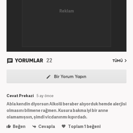
22
YORUMLAR
TÜMÜ
Bir Yorum Yapın
Cevat Prekazi
5 ay önce
Abla kendin diyorsun Alkolü beraber alıyorduk hemde alerjisi
olmasını bilmene rağmen. Kusura bakma iyi bir anne
olamamışsın, şimdi vicdanınmı kıpırdadı.
Beğen
Cevapla
Toplam
1
beğeni