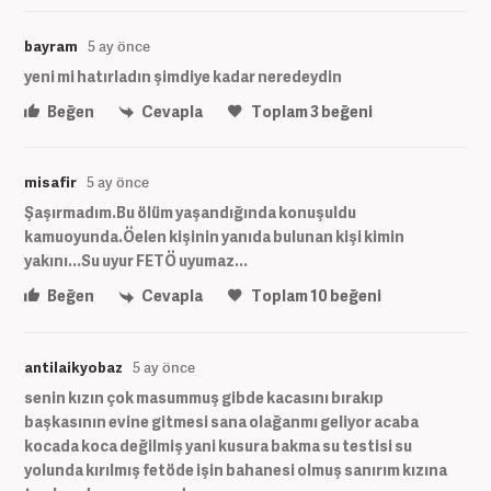
bayram
5 ay önce
yeni mi hatırladın şimdiye kadar neredeydin
Beğen
Cevapla
Toplam
3
beğeni
misafir
5 ay önce
Şaşırmadım.Bu ölüm yaşandığında konuşuldu
kamuoyunda.Öelen kişinin yanıda bulunan kişi kimin
yakını...Su uyur FETÖ uyumaz...
Beğen
Cevapla
Toplam
10
beğeni
antilaikyobaz
5 ay önce
senin kızın çok masummuş gibde kacasını bırakıp
başkasının evine gitmesi sana olağanmı geliyor acaba
kocada koca değilmiş yani kusura bakma su testisi su
yolunda kırılmış fetöde işin bahanesi olmuş sanırım kızına