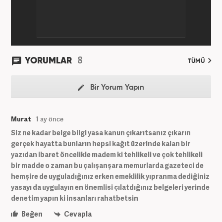
8
YORUMLAR
TÜMÜ
Bir Yorum Yapın
Murat
1 ay önce
Siz ne kadar belge bilgi yasa kanun çıkarıtsanız çıkarın
gerçek hayatta bunların hepsi kağıt üzerinde kalan bir
yazıdan ibaret öncelikle madem ki tehlikeli ve çok tehlikeli
bir madde o zaman bu çalışanşara memurlarda gazeteci de
hemşire de uyguladığınız erken emeklilik yıpranma dediğiniz
yasayı da uygulayın en önemlisi çılatdığınız belgeleri yerinde
denetim yapın ki insanları rahatbetsin
Beğen
Cevapla