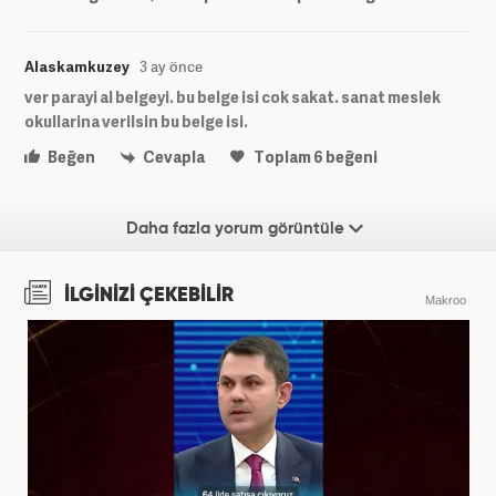
Alaskamkuzey
3 ay önce
ver parayi al belgeyi. bu belge isi cok sakat. sanat meslek
okullarina verilsin bu belge isi.
Beğen
Cevapla
Toplam
6
beğeni
Daha fazla yorum görüntüle
İLGİNİZİ ÇEKEBİLİR
Makroo