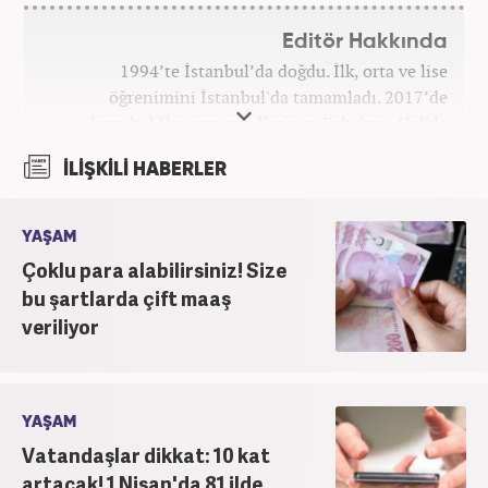
Editör Hakkında
1994’te İstanbul’da doğdu. İlk, orta ve lise
öğrenimini İstanbul'da tamamladı. 2017’de
İstanbul Üniversitesi İletişim Fakültesi Halkla
İlişkiler ve Tanıtım bölümünden mezun oldu.
İLİŞKİLİ HABERLER
2017’den beri Kanal7 Medya Grubu’na bağlı
Haber7.com bünyesinde mesleki hayatına devam
etmektedir.
YAŞAM
Çoklu para alabilirsiniz! Size
bu şartlarda çift maaş
veriliyor
YAŞAM
Vatandaşlar dikkat: 10 kat
artacak! 1 Nisan'da 81 ilde