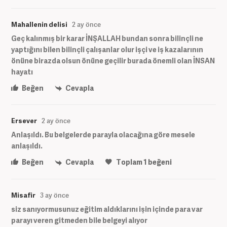
Mahallenin delisi
2 ay önce
Geç kalınmış bir karar İNŞALLAH bundan sonra bilinçli ne
yaptığını bilen bilinçli çalışanlar olur işçi ve iş kazalarının
önüne birazda olsun önüne geçilir burada önemli olan İNSAN
hayatı
Beğen
Cevapla
Ersever
2 ay önce
Anlaşıldı. Bu belgelerde parayla olacağına göre mesele
anlaşıldı.
Beğen
Cevapla
Toplam
1
beğeni
Misafir
3 ay önce
siz sanıyormusunuz eğitim aldıklarını işin içinde para var
parayı veren gitmeden bile belgeyi alıyor