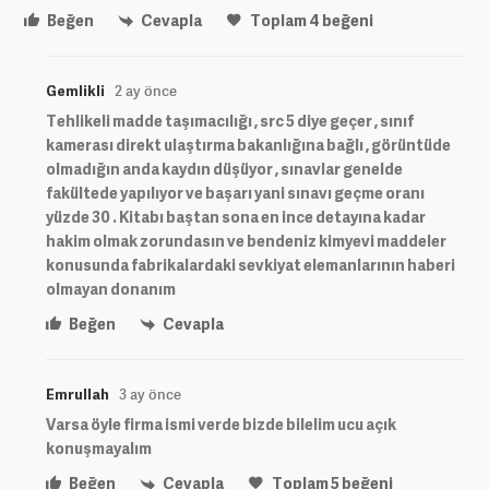
Beğen
Cevapla
Toplam
4
beğeni
Gemlikli
2 ay önce
Tehlikeli madde taşımacılığı , src 5 diye geçer , sınıf
kamerası direkt ulaştırma bakanlığına bağlı , görüntüde
olmadığın anda kaydın düşüyor , sınavlar genelde
fakültede yapılıyor ve başarı yani sınavı geçme oranı
yüzde 30 . Kitabı baştan sona en ince detayına kadar
hakim olmak zorundasın ve bendeniz kimyevi maddeler
konusunda fabrikalardaki sevkiyat elemanlarının haberi
olmayan donanım
Beğen
Cevapla
Emrullah
3 ay önce
Varsa öyle firma ismi verde bizde bilelim ucu açık
konuşmayalım
Beğen
Cevapla
Toplam
5
beğeni