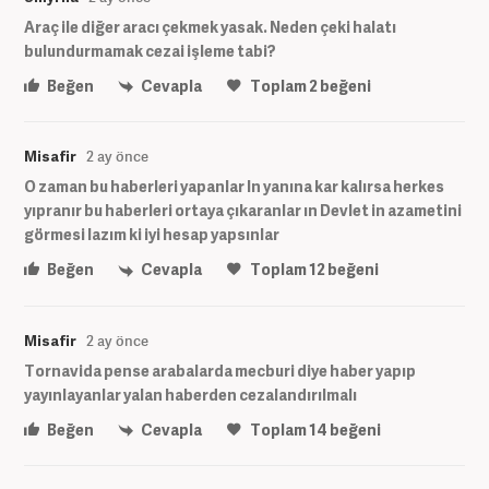
Araç ile diğer aracı çekmek yasak. Neden çeki halatı
bulundurmamak cezai işleme tabi?
Beğen
Cevapla
Toplam
2
beğeni
Misafir
2 ay önce
O zaman bu haberleri yapanlar ln yanına kar kalırsa herkes
yıpranır bu haberleri ortaya çıkaranlar ın Devlet in azametini
görmesi lazım ki iyi hesap yapsınlar
Beğen
Cevapla
Toplam
12
beğeni
Misafir
2 ay önce
Tornavida pense arabalarda mecburi diye haber yapıp
yayınlayanlar yalan haberden cezalandırılmalı
Beğen
Cevapla
Toplam
14
beğeni