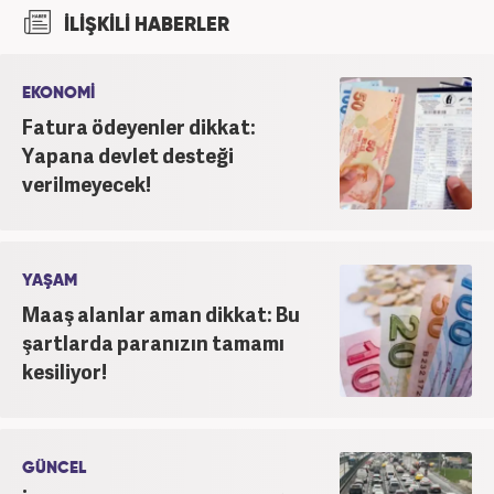
İlişkiler ve Tanıtım bölümünden mezun oldu.
İLİŞKİLİ HABERLER
2017’den beri Kanal7 Medya Grubu’na bağlı
Haber7.com bünyesinde mesleki hayatına devam
etmektedir.
EKONOMİ
Fatura ödeyenler dikkat:
Yapana devlet desteği
verilmeyecek!
YAŞAM
Maaş alanlar aman dikkat: Bu
şartlarda paranızın tamamı
kesiliyor!
GÜNCEL