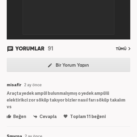
91
YORUMLAR
TÜMÜ
Bir Yorum Yapın
misafir
2 ay önce
Araçta yedek ampül bulunmalıymış o yedek ampülü
elektirikci zor söküp takıyor bizler nasıl farı söküp takalım
vs
Beğen
Cevapla
Toplam
11
beğeni
Smyrna
2 ay önce