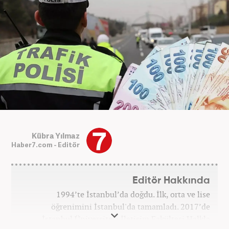
Kübra Yılmaz
Haber7.com - Editör
Editör Hakkında
1994’te İstanbul’da doğdu. İlk, orta ve lise
öğrenimini İstanbul'da tamamladı. 2017’de
İstanbul Üniversitesi İletişim Fakültesi Halkla