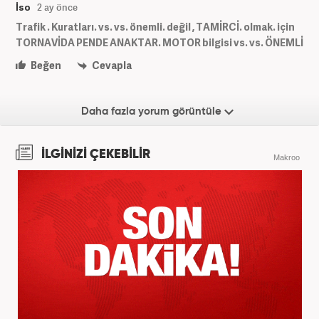
İso
2 ay önce
Trafik . Kuratları. vs. vs. önemli. değil , TAMİRCİ. olmak. için
TORNAVİDA PENDE ANAKTAR. MOTOR bilgisi vs. vs. ÖNEMLİ
Beğen
Cevapla
Daha fazla yorum görüntüle
İLGİNİZİ ÇEKEBİLİR
Makroo