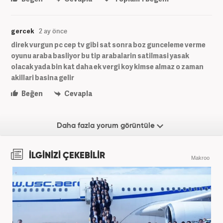
gercek
2 ay önce
direk vurgun pc cep tv gibi sat sonra boz gunceleme verme
oyunu araba basliyor bu tip arabalarin satilmasi yasak
olacak yada bin kat daha ek vergi koy kimse almaz o zaman
akillari basina gelir
Beğen
Cevapla
Daha fazla yorum görüntüle
İLGİNİZİ ÇEKEBİLİR
Makroo