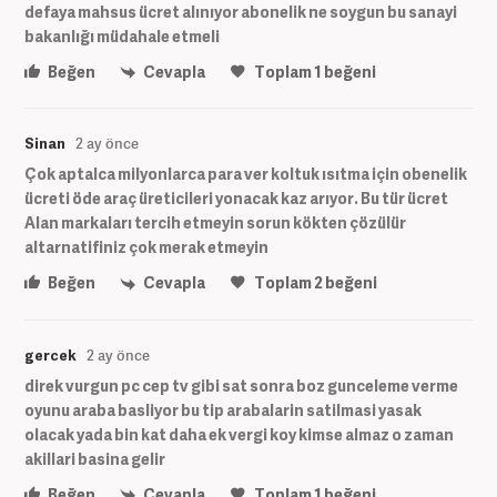
defaya mahsus ücret alınıyor abonelik ne soygun bu sanayi
bakanlığı müdahale etmeli
Beğen
Cevapla
Toplam
1
beğeni
Sinan
2 ay önce
Çok aptalca milyonlarca para ver koltuk ısıtma için obenelik
ücreti öde araç üreticileri yonacak kaz arıyor. Bu tür ücret
Alan markaları tercih etmeyin sorun kökten çözülür
altarnatifiniz çok merak etmeyin
Beğen
Cevapla
Toplam
2
beğeni
gercek
2 ay önce
direk vurgun pc cep tv gibi sat sonra boz gunceleme verme
oyunu araba basliyor bu tip arabalarin satilmasi yasak
olacak yada bin kat daha ek vergi koy kimse almaz o zaman
akillari basina gelir
Beğen
Cevapla
Toplam
1
beğeni