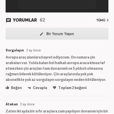
62
YORUMLAR
TÜMÜ
Bir Yorum Yapın
Sorgulayın
2 ay önce
Avrupa araç alanlara hayret ediyorum. On numara çin
arabaları var. Yolda kalan bol halkalı avrupa araca kimse laf
etmezken çin araçları tam donanımlı ve 5 yıldızlı olmasına
rağmen bilerek kötüleniyor. Çin araçlarında yok yok
abonelikte yok az sorgulayın sorgulayın neden kötüleniyor.
Beğen
Cevapla
Toplam
2
beğeni
Atakan
2 ay önce
Zaten iki ayda bir sıfır araçlara zam yapılıyor donanım için bir